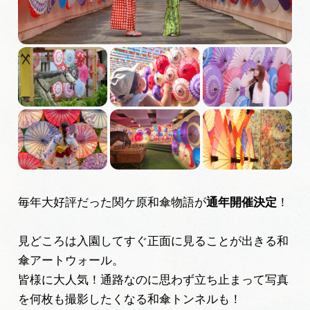
広告掲載
サイトポリシー
毎年大好評だった関ケ原和傘物語が
通年開催決定
！
見どころは入園してすぐ正面に見ることが出きる和
傘アートウォール。
皆様に大人気！通路なのに思わず立ち止まって写真
を何枚も撮影したくなる和傘トンネルも！