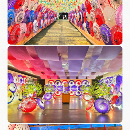
旅の予約
アクセス
インフォメーション
ぎふ旅レポーター記事
早わかり岐阜
買い物・お土産
体験予約サイト「ＶＩＳＩＴ岐阜県」
岐阜県アウトドア観光キャンペーン