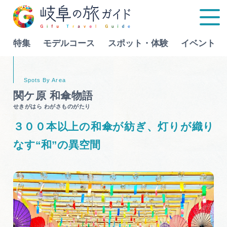
特集
モデルコース
スポット・体験
イベント
Language
関ケ原 和傘物語
せきがはら わがさものがたり
特集
３００本以上の和傘が紡ぎ、灯りが織り
モデルコース
なす“和”の異空間
行きたいリストを見る
スポット・体験
イベント
グルメ