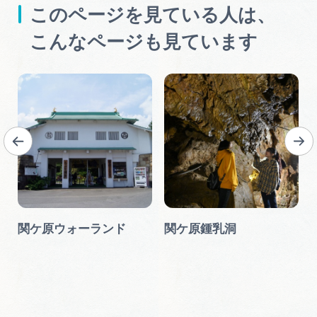
このページを見ている人は、
こんなページも見ています
ク
関ケ原ウォーランド
関ケ原鍾乳洞
ー