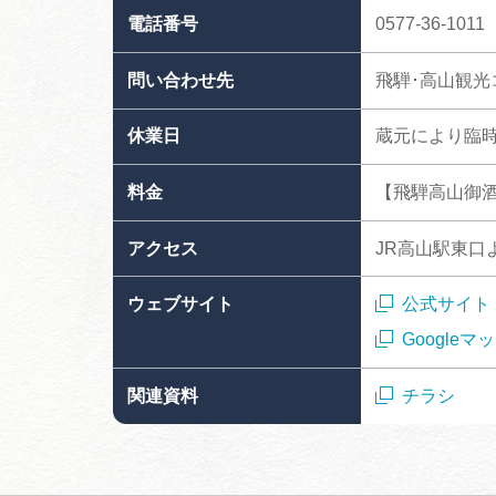
電話番号
0577-36-1011
問い合わせ先
飛騨･高山観光
休業日
蔵元により臨
料金
【飛騨高山御酒飲
アクセス
JR高山駅東口
ウェブサイト
公式サイト
Googleマ
関連資料
チラシ