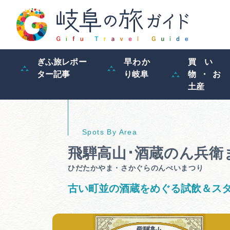
ぎふ旅レポー
早わか
買い
ター記事
り岐阜
物・お
土産
飛騨高山･酒蔵のん兵衛
ひだたかやま・さかぐらのんべいまつり
古い町並の酒蔵をめぐる試飲＆ス