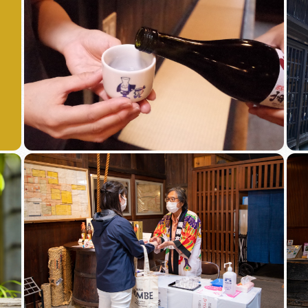
買い物・お土産
岐阜県アウトド
ペーン
岐阜県観光デー
旅行会社・観光事
動画ライブ
運営組織