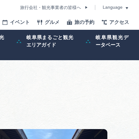
Language
旅行会社・観光事業者の皆様へ
イベント
グルメ
旅の予約
アクセス
Language
光
岐阜県まるごと観光
岐阜県観光デ
エリアガイド
ータベース
モデルコース
イベント
旅の予約
ー記事
早わかり岐阜