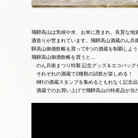
飛騨高山は気候や水、お米に恵まれ、良質な地
酒造りが営まれています。飛騨高山酒蔵のん兵
騨高山御酒飲帳を買って6つの酒蔵を制覇しよ
飛騨高山御酒飲帳を買うと…
のん兵衛まつり特製 記念グッズ＆エコバッグ
それぞれの酒蔵で2種類の試飲が楽しめる！
6軒の酒蔵スタンプを集めるともれなく記念
酒蔵でのお買い上げで飛騨高山の特産品が当