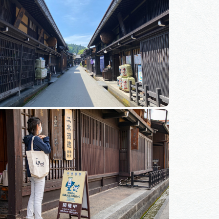
体験予約サイト「ＶＩＳＩＴ
岐阜県」
ア観光キャン
岐阜県まるごと観光エリアガ
イド
タベース
業者の皆様へ
フォトライブラリー
ラリー
お問い合わせ
広告掲載
サイトポリシー