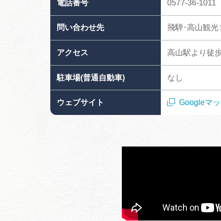
電話番号
0577-36-1011
問い合わせ先
飛騨･高山観光
アクセス
高山駅より徒歩
駐車場(普通自動車)
なし
ウェブサイト
Google