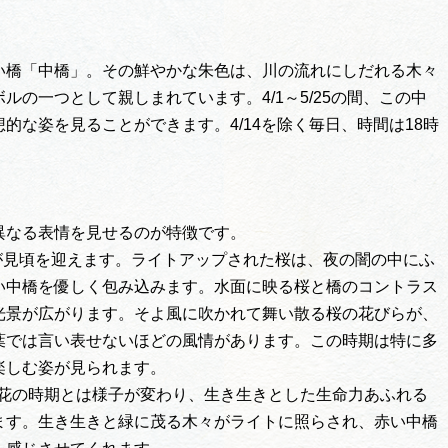
い橋「中橋」。その鮮やかな朱色は、川の流れにしだれる木々
の一つとして親しまれています。4/1～5/25の間、この中
的な姿を見ることができます。4/14を除く毎日、時間は18時
。
異なる表情を見せるのが特徴です。
が見頃を迎えます。ライトアップされた桜は、夜の闇の中にふ
い中橋を優しく包み込みます。水面に映る桜と橋のコントラス
光景が広がります。そよ風に吹かれて舞い散る桜の花びらが、
葉では言い表せないほどの風情があります。この時期は特に多
楽しむ姿が見られます。
花の時期とは様子が変わり、生き生きとした生命力あふれる
ます。生き生きと緑に茂る木々がライトに照らされ、赤い中橋