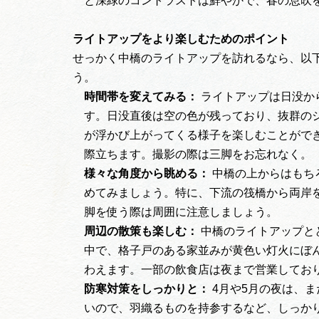
と深緑のコントラストは鮮やかで、春の息吹
ライトアップをより楽しむためのポイント
せっかく中橋のライトアップを訪れるなら、以
う。
時間帯を変えてみる：
ライトアップは日没か
す。日没直後は空の色が残っており、抜群の
が浮かび上がってくる様子を楽しむことがで
際立ちます。撮影の際は三脚をお忘れなく。
様々な角度から眺める：
中橋の上からはもち
めてみましょう。特に、下流の筏橋から両岸
脚を使う際は周囲に注意しましょう。
周辺の散策も楽しむ：
中橋のライトアップと
中で、格子戸のある家並みが黄色い灯火にぼ
わえます。一部の飲食店は夜まで営業してお
防寒対策をしっかりと：
4月や5月の夜は、
いので、羽織るものを持参するなど、しっか