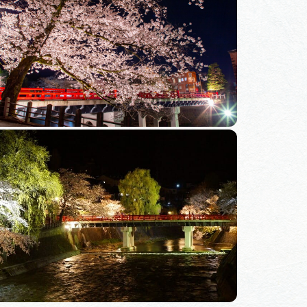
体験予約サイト「ＶＩＳＩＴ
岐阜県」
ア観光キャン
岐阜県まるごと観光エリアガ
イド
タベース
業者の皆様へ
フォトライブラリー
ラリー
お問い合わせ
広告掲載
サイトポリシー