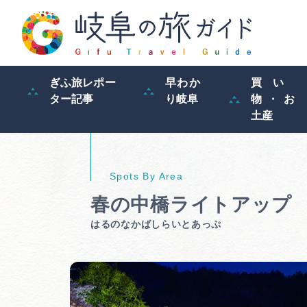
ぎふ旅レポー
早わか
買い
ター記事
り岐阜
物・お
土産
春の中橋ライトアップ
はるのなかばしらいとあっぷ