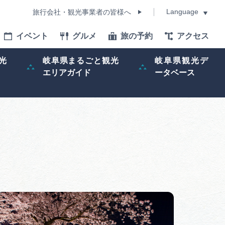
Language
旅行会社・観光事業者の皆様へ
イベント
グルメ
旅の予約
アクセス
Language
光
岐阜県まるごと観光
岐阜県観光デ
エリアガイド
ータベース
モデルコース
イベント
旅の予約
ー記事
早わかり岐阜