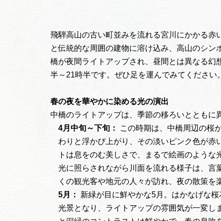
飛騨高山の古い町並みを流れる宮川にかかる赤
と伝統的な周囲の建物に溶け込み、高山のシンボル
橋が夜間ライトアップされ、昼間とは異なる幻想
半～21時半です。ぜひ足を運んでみてください
春の夜を華やかに染める光の演出
中橋のライトアップは、季節の移ろいとともに
4月中旬～下旬：
この時期は、中橋周辺の桜
わりと浮かび上がり、その淡いピンク色が赤
トは息をのむ美しさで、まるで絵画のような
光に照らされながら川面を流れる様子は、言
くの観光客や地元の人々が訪れ、夜の散策を
5月：
新緑が目に鮮やかな5月。はかなげな桜
光景となり、ライトアップの雰囲気が一変し