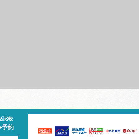
括比較
+予約