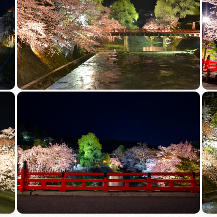
買い物・お土産
岐阜県アウトド
ペーン
岐阜県観光デー
旅行会社・観光事
動画ライブ
運営組織