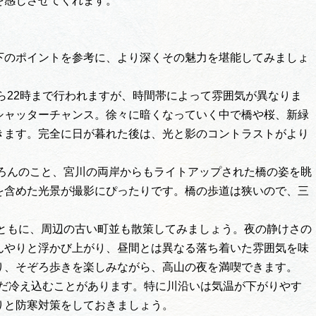
を感じさせてくれます。
下のポイントを参考に、より深くその魅力を堪能してみましょ
ら22時まで行われますが、時間帯によって雰囲気が異なりま
シャッターチャンス。徐々に暗くなっていく中で橋や桜、新緑
きます。完全に日が暮れた後は、光と影のコントラストがより
ろんのこと、宮川の両岸からもライトアップされた橋の姿を眺
を含めた光景が撮影にぴったりです。橋の歩道は狭いので、三
ともに、周辺の古い町並も散策してみましょう。夜の静けさの
んやりと浮かび上がり、昼間とは異なる落ち着いた雰囲気を味
り、そぞろ歩きを楽しみながら、高山の夜を満喫できます。
まだ冷え込むことがあります。特に川沿いは気温が下がりやす
りと防寒対策をしておきましょう。