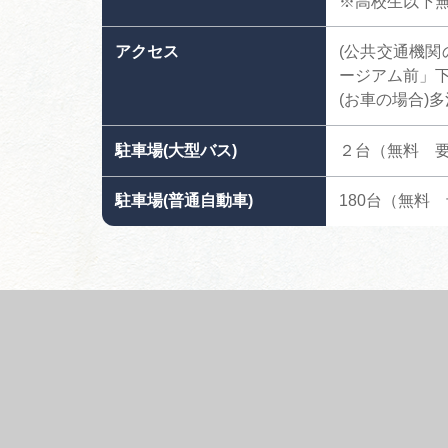
※高校生以下
アクセス
(公共交通機
ージアム前」
(お車の場合)
駐車場(大型バス)
２台（無料 
駐車場(普通自動車)
180台（無料