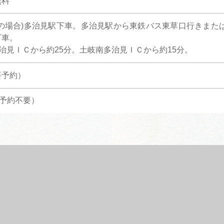
無料
関の場合)多治見駅下車。多治見駅から東鉄バス東草口行きまた
下車。
多治見ＩＣから約25分。土岐南多治見ＩＣから約15分。
要予約）
 予約不要）