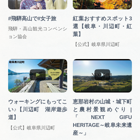
#飛騨高山で#女子旅
紅葉おすすめスポット3
選【岐阜・川辺町・紅
飛騨・高山観光コンベンシ
葉】
ョン協会
【公式】岐阜県川辺町
ウォーキングにもってこ
恵那岩村の山城・城下町
い♪【川辺町 湖岸遊歩
と農村景観めぐり |
道】
「NEXT GIFU
HERITAGE～岐阜未来遺
【公式】岐阜県川辺町
産～」