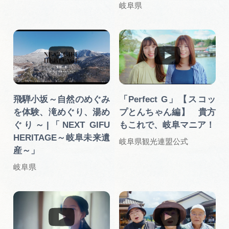
岐阜県
飛騨小坂～自然のめぐみ
「Perfect G」【スコッ
を体験、滝めぐり、湯め
プとんちゃん編】 貴方
ぐり～|「NEXT GIFU
もこれで、岐阜マニア！
HERITAGE～岐阜未来遺
岐阜県観光連盟公式
産～」
岐阜県