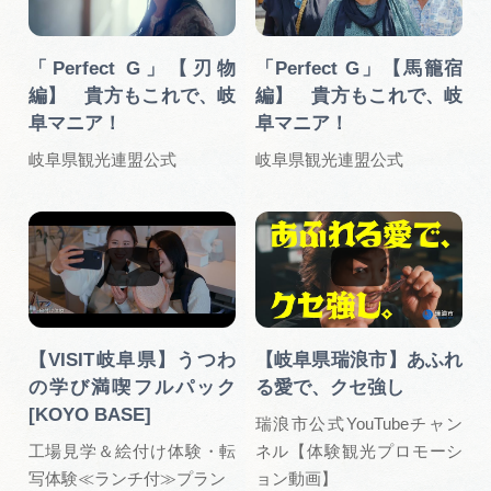
「Perfect G」【刃物
「Perfect G」【馬籠宿
編】 貴方もこれで、岐
編】 貴方もこれで、岐
阜マニア！
阜マニア！
岐阜県観光連盟公式
岐阜県観光連盟公式
【VISIT岐阜県】うつわ
【岐阜県瑞浪市】あふれ
の学び満喫フルパック
る愛で、クセ強し
[KOYO BASE]
瑞浪市公式YouTubeチャン
工場見学＆絵付け体験・転
ネル【体験観光プロモーシ
写体験≪ランチ付≫プラン
ョン動画】