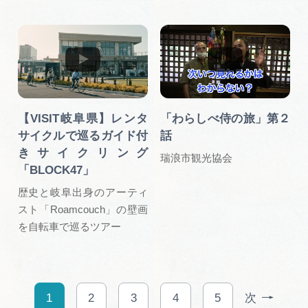
【VISIT岐阜県】レンタ
「わらしべ侍の旅」第２
サイクルで巡るガイド付
話
きサイクリング
瑞浪市観光協会
「BLOCK47」
歴史と岐阜出身のアーティ
スト「Roamcouch」の壁画
を自転車で巡るツアー
1
2
3
4
5
次