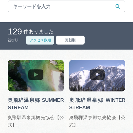
旅の予約
アクセス
129
件ありました
並び順
アクセス数順
更新順
インフォメーション
ぎふ旅レポーター記事
早わかり岐阜
買い物・お土産
奥飛騨温泉郷 SUMMER
奥飛騨温泉郷 WINTER
体験予約サイト「ＶＩＳＩＴ岐阜県」
STREAM
STREAM
奥飛騨温泉郷観光協会【公
奥飛騨温泉郷観光協会【公
岐阜県まるごと観光エリアガイド
式】
式】