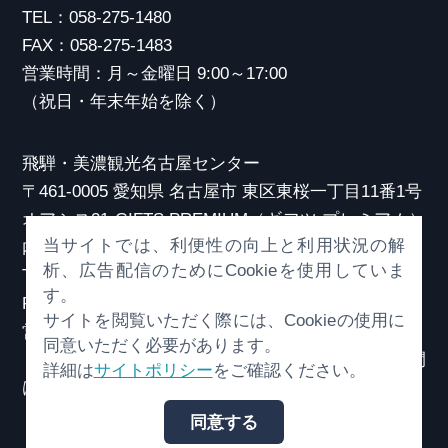
TEL：058-275-1480
FAX：058-275-1483
営業時間：月～金曜日 9:00～17:00
（祝日・年末年始を除く）
飛騨・美濃観光名古屋センター
〒461-0005 愛知県 名古屋市 東区東桜一丁目11番1号
オアシス21 GIFTS PREMIUM（ギフツ プレミアム）
当サイトでは、利便性の向上と利用状況の解
内
析、広告配信のためにCookieを使用していま
TEL：052-253-6185
す。
FAX：052-253-6186
サイトを閲覧いただく際には、Cookieの使用に
営業時間：10:00～21:00
同意いただく必要があります。
（原則、元日を除き年中無休）※観光相談対応時間
詳細は
サイトポリシー
をご確認ください。
は18:30まで
同意する
© （一社）岐阜県観光連盟 All Rights Reserved.