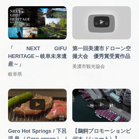
岐阜県観光データベース
旅行会社・観光事業者の皆様へ
「NEXT GIFU
第一回美濃市ドローン空
フォトライブラリー
HERITAGE～岐阜未来遺
撮大会 優秀賞受賞作品
産～」
美濃市観光協会
動画ライブラリー
岐阜県
お問い合わせ
運営組織
広告掲載
Gero Hot Springs / 下呂
【鵜飼プロモーションビ
サイトポリシー
温泉（Gero-onsen） /
デオ（ショート）】