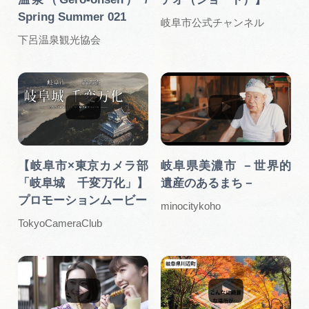
Spring Summer 021
岐阜市公式チャンネル
下呂温泉観光協会
【岐阜市×東京カメラ部
岐阜県美濃市 －世界的
「岐阜城 千変万化」】
遺産のあるまち－
プロモーションムービー
minocitykoho
TokyoCameraClub