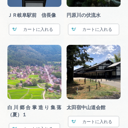
ＪＲ岐阜駅前 信長像
円原川の伏流水
カート
カート
白川郷合掌造り集落
太田宿中山道会館
（夏）１
カート