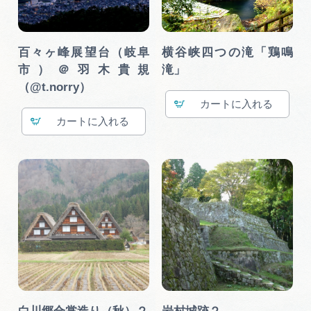
百々ヶ峰展望台（岐阜
横谷峡四つの滝「鶏鳴
市）＠羽木貴規
滝」
（@t.norry）
カート
カート