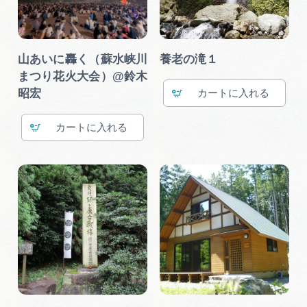
山あいに轟く（蘇水峡川
養老の滝１
まつり花火大会）@鈴木
昭宏
カート
カート