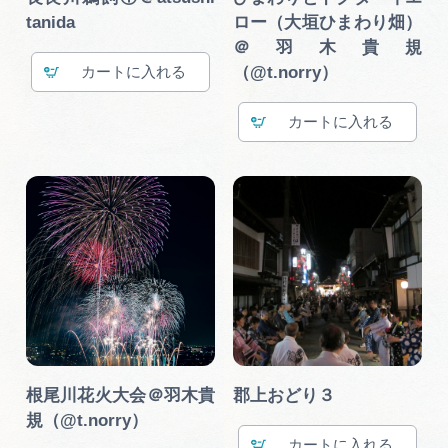
tanida
ロー（大垣ひまわり畑）
＠羽木貴規
（@t.norry）
カート
カート
根尾川花火大会＠羽木貴
郡上おどり３
規（@t.norry）
カート