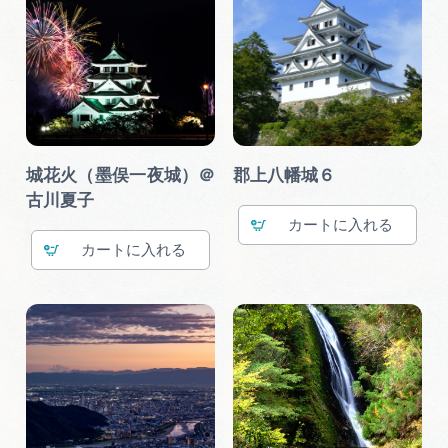
城花火（墨俣一夜城）＠
郡上八幡城６
古川夏子
カート
カート