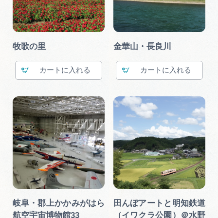
牧歌の里
金華山・長良川
カート
カート
岐阜・郡上かかみがはら
田んぼアートと明知鉄道
航空宇宙博物館33
（イワクラ公園）＠水野