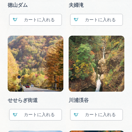
徳山ダム
夫婦滝
カート
カート
せせらぎ街道
川浦渓谷
カート
カート