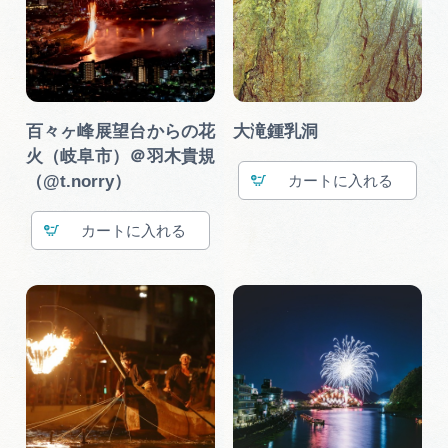
百々ヶ峰展望台からの花
大滝鍾乳洞
火（岐阜市）＠羽木貴規
（@t.norry）
カート
カート