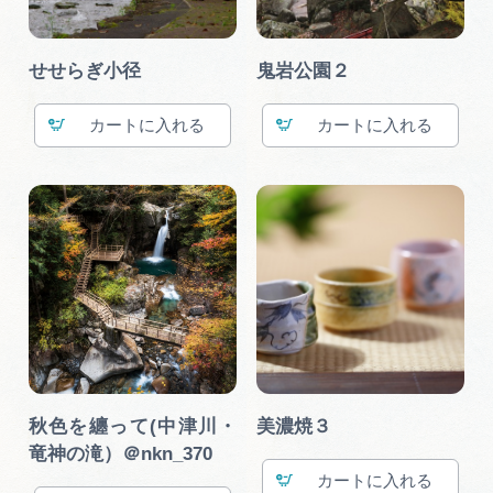
せせらぎ小径
鬼岩公園２
カート
カート
秋色を纏って(中津川・
美濃焼３
竜神の滝）＠nkn_370
カート