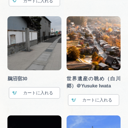
カート
鵜沼宿30
世界遺産の眺め（白川
郷）＠Yusuke Iwata
カート
カート