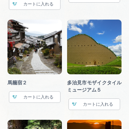
カート
馬籠宿２
多治見市モザイクタイル
ミュージアム５
カート
カート