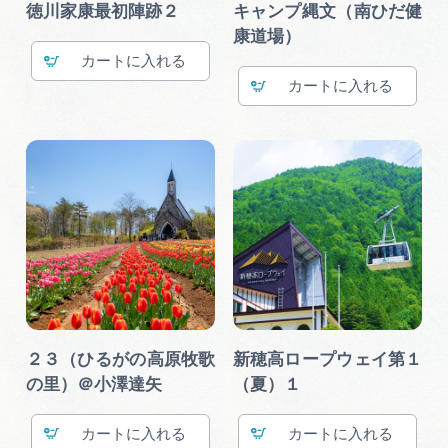
徳川家康最初陣跡２
キャンプ縄文（南ひだ健
康道場）
カート
カート
２３（ひるがの高原牧歌
新穂高ロープウェイ第１
の里）＠小澤達矢
（夏）１
カート
カート