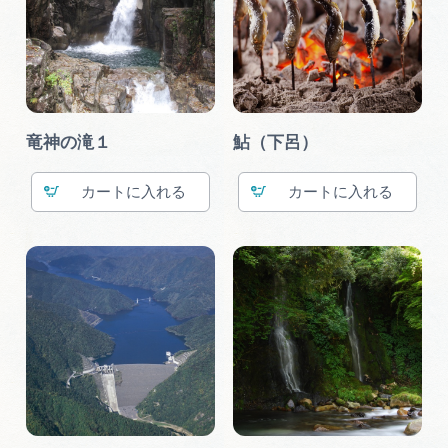
竜神の滝１
鮎（下呂）
カート
カート