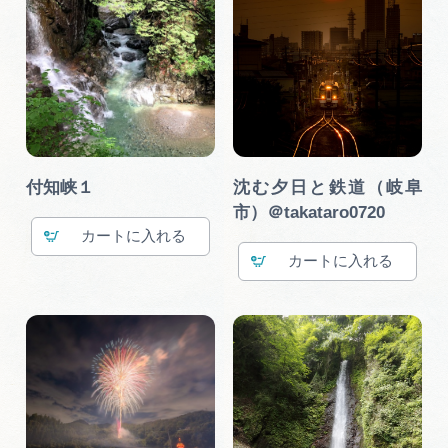
付知峡１
沈む夕日と鉄道（岐阜
市）＠takataro0720
カート
カート