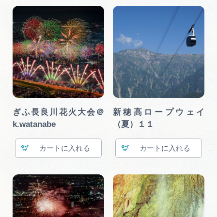
ぎふ長良川花火大会＠
新穂高ロープウェイ
k.watanabe
（夏）１１
カート
カート