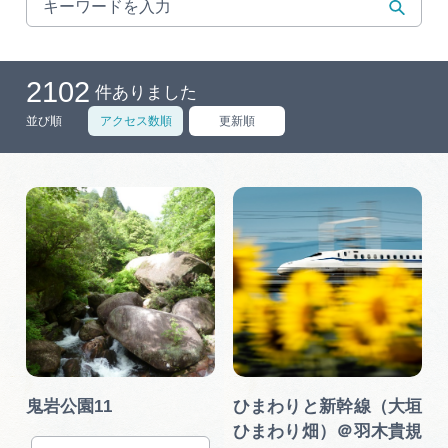
岐阜県まるごと観光エリアガイド
岐阜県観光データベース
2102
件ありました
並び順
アクセス数順
更新順
旅行会社・観光事業者の皆様へ
フォトライブラリー
動画ライブラリー
お問い合わせ
鬼岩公園11
ひまわりと新幹線（大垣
運営組織
ひまわり畑）＠羽木貴規