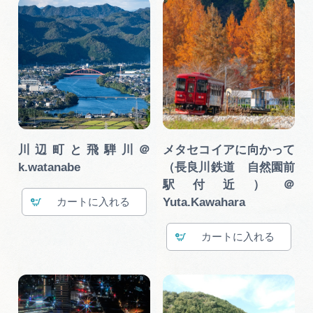
川辺町と飛騨川＠
メタセコイアに向かって
k.watanabe
（長良川鉄道 自然園前
駅付近）＠
Yuta.Kawahara
カート
カート