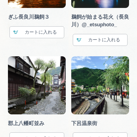
ぎふ長良川鵜飼３
鵜飼が始まる花火（長良
川）@_etsuphoto_
カート
カート
郡上八幡町並み
下呂温泉街