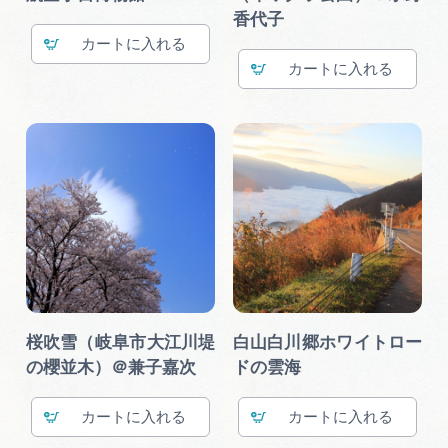
香代子
カート
カート
桜吹雪（岐阜市大江川堤
白山白川郷ホワイトロー
の櫻並木）＠兼子嘉次
ドの雲海
カート
カート