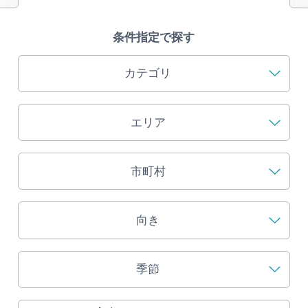
旅の予約
条件指定で探す
アクセス
カテゴリ
インフォメーション
エリア
ぎふ旅レポーター記事
早わかり岐阜
市町村
買い物・お土産
向き
体験予約サイト「ＶＩＳＩＴ岐阜県」
季節
岐阜県アウトドア観光キャンペーン