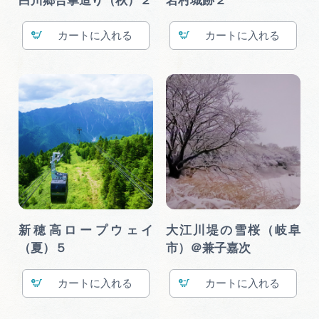
白川郷合掌造り（秋）２
岩村城跡２
カート
カート
新穂高ロープウェイ
大江川堤の雪桜（岐阜
（夏）５
市）＠兼子嘉次
カート
カート