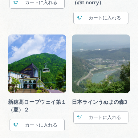
（@t.norry）
カート
広告掲載
サイトポリシー
カート
新穂高ロープウェイ第１
日本ラインうぬまの森3
（夏）２
カート
カート