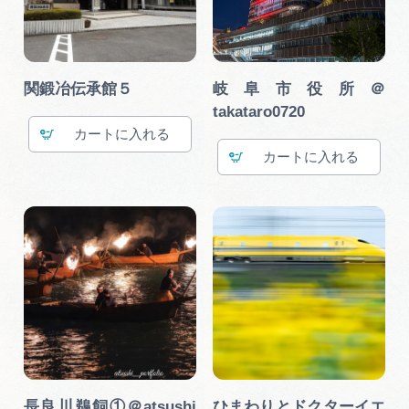
関鍛冶伝承館５
岐阜市役所＠
takataro0720
カート
カート
長良川鵜飼①＠atsushi
ひまわりとドクターイエ