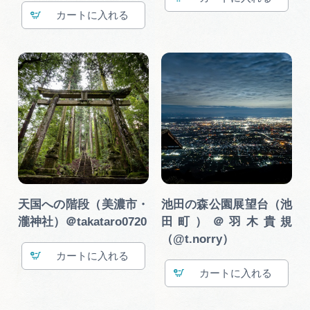
カート
天国への階段（美濃市・
池田の森公園展望台（池
瀧神社）＠takataro0720
田町）＠羽木貴規
（@t.norry）
カート
カート