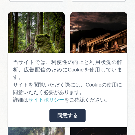
当サイトでは、利便性の向上と利用状況の解
析、広告配信のためにCookieを使用していま
す。
瀧神社②＠takataro0720
街灯り（美濃市・うだつ
サイトを閲覧いただく際には、Cookieの使用に
の上がる街並み）＠古川
同意いただく必要があります。
夏子
カート
詳細は
サイトポリシー
をご確認ください。
カート
同意する