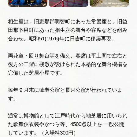
動画ライブラリー
相生座は、旧恵那郡明智町にあった常盤座と、旧益
田郡下呂町にあった相生座の舞台や客席などを組み
お問い合わせ
合わせ、昭和51(1976)年に日吉町に移築再現。
両花道・回り舞台等を備え、客席は平土間で左右と
後方の二階に桟敷が設けられた本格的な舞台機構を
完備した芝居小屋です。
毎年９月末に敬老公演と長月公演が行われていま
す。
通常は博物館として江戸時代から地芝居に用いられ
た歌舞伎衣装やかつら等、4500点以上を 一般公開
しています。（入場料300円）