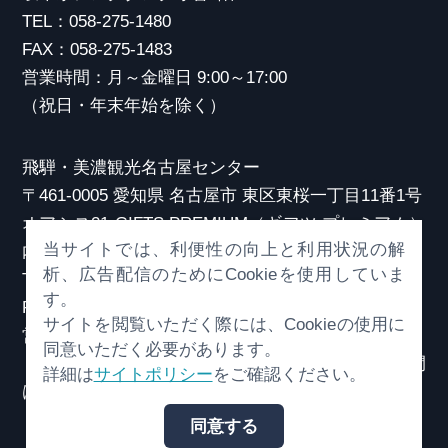
TEL：058-275-1480
FAX：058-275-1483
営業時間：月～金曜日 9:00～17:00
（祝日・年末年始を除く）
飛騨・美濃観光名古屋センター
〒461-0005 愛知県 名古屋市 東区東桜一丁目11番1号
オアシス21 GIFTS PREMIUM（ギフツ プレミアム）
当サイトでは、利便性の向上と利用状況の解
内
析、広告配信のためにCookieを使用していま
TEL：052-253-6185
す。
FAX：052-253-6186
サイトを閲覧いただく際には、Cookieの使用に
営業時間：10:00～21:00
同意いただく必要があります。
（原則、元日を除き年中無休）※観光相談対応時間
詳細は
サイトポリシー
をご確認ください。
は18:30まで
同意する