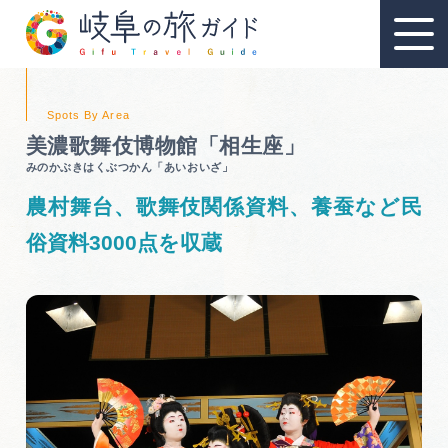
美濃歌舞伎博物館「相生座」
みのかぶきはくぶつかん「あいおいざ」
教育旅行
農村舞台、歌舞伎関係資料、養蚕など民
教育旅行のおすすめ
俗資料3000点を収蔵
教育旅行スポット
教育旅行モデルコース
資料請求