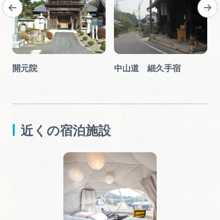
開元院
中山道 細久手宿
近くの宿泊施設