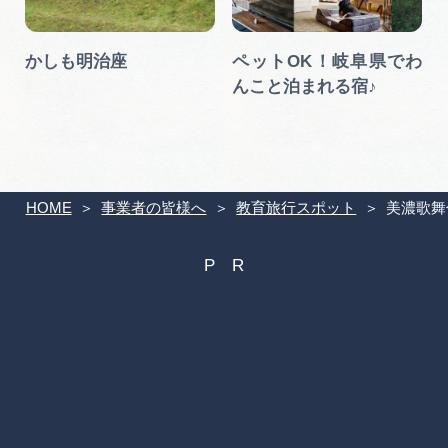
かしも明治座
ペットOK！岐阜県でわ
んこと泊まれる宿♪
HOME
事業者の皆様へ
教育旅行スポット
美濃歌舞