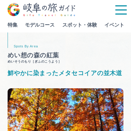
特集
モデルコース
スポット・体験
イベント
Language
めい想の森の紅葉
めいそうのもり［ぎふのこうよう］
特集
鮮やかに染まったメタセコイアの並木道
モデルコース
行きたいリストを見る
スポット・体験
イベント
グルメ