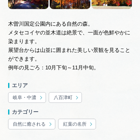
岐阜県まるごと観光エリアガイド
岐阜県観光データベース
木曽川国定公園内にある自然の森。
メタセコイヤの並木道は絶景で、一面が色鮮やかに
染まります。
旅行会社・観光事業者の皆様へ
展望台からは山並に囲まれた美しい景観を見ること
ができます。
フォトライブラリー
例年の見ごろ：10月下旬～11月中旬。
エリア
動画ライブラリー
岐阜・中濃
八百津町
お問い合わせ
カテゴリー
自然に癒される
紅葉の名所
運営組織