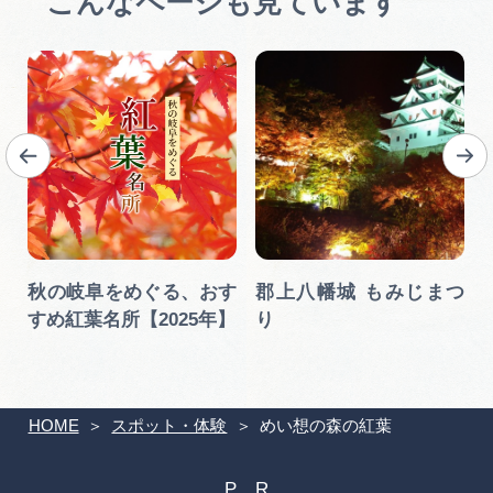
こんなページも見ています
岐
秋の岐阜をめぐる、おす
郡上八幡城 もみじまつ
】
すめ紅葉名所【2025年】
り
HOME
スポット・体験
めい想の森の紅葉