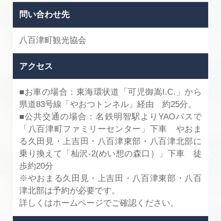
問い合わせ先
八百津町観光協会
アクセス
■お車の場合：東海環状道「可児御嵩I.C.」から
県道83号線「やおつトンネル」経由 約25分。
■公共交通の場合：名鉄明智駅よりYAOバスで
「八百津町ファミリーセンター」下車 やおま
る久田見・上吉田・八百津東部・八百津北部に
乗り換えて「杣沢-2(めい想の森口）」下車 徒
歩約20分
※やおまる久田見・上吉田・八百津東部・八百
津北部は予約が必要です。
詳しくはホームページでご確認ください。