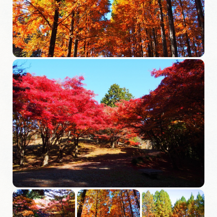
旅の予約
アクセス
インフォメーション
ぎふ旅レポーター記事
早わかり岐阜
買い物・お土産
体験予約サイト「ＶＩＳＩＴ岐阜県」
岐阜県アウトドア観光キャンペーン