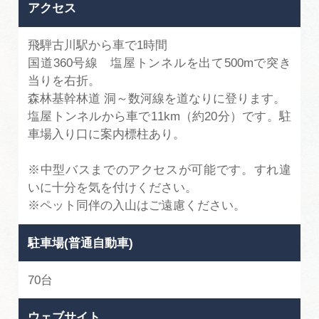
アクセス
飛騨古川駅から車で1時間
国道360号線 塩屋トンネルを出て500mで突き
当りを右折。
森林基幹林道 洞～数河線を道なりに登ります。
塩屋トンネルから車で11km（約20分）です。駐
車場入り口に案内標柱あり。
※中型バスまでのアクセスが可能です。すれ違
いに十分を気を付けください。
※ペット同伴の入山はご遠慮ください。
駐車場(普通自動車)
70台
ウェブサイト