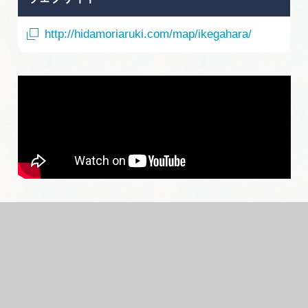
http://hidamoriaruki.com/map/ikegahara/