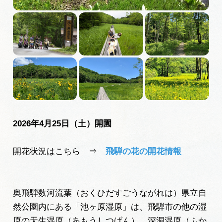
2026年4月25日（土）開園
開花状況はこちら ⇒
飛騨の花の開花情報
奥飛騨数河流葉（おくひだすごうながれは）県立自
然公園内にある「池ヶ原湿原」は、飛騨市の他の湿
原の天生湿原（あもうしつげん）、深洞湿原（ふか