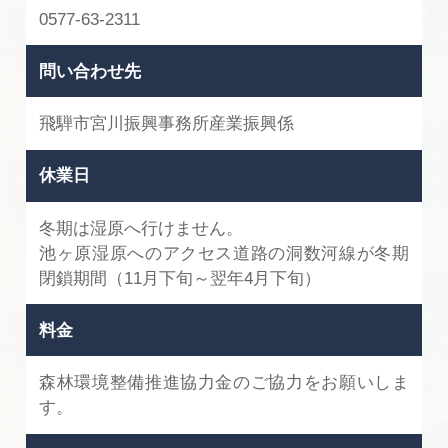
0577-63-2311
問い合わせ先
飛騨市宮川振興事務所産業振興係
休業日
冬期は湿原へ行けません。
池ヶ原湿原へのアクセス道路の洞数河線が冬期
閉鎖期間（11月下旬～翌年4月下旬）
料金
森林環境整備推進協力金のご協力をお願いしま
す。