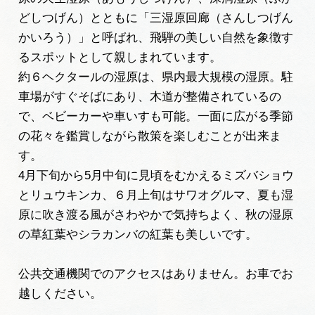
どしつげん）とともに「三湿原回廊（さんしつげん
かいろう）」と呼ばれ、飛騨の美しい自然を象徴す
るスポットとして親しまれています。
約６ヘクタールの湿原は、県内最大規模の湿原。駐
車場がすぐそばにあり、木道が整備されているの
で、ベビーカーや車いすも可能。一面に広がる季節
の花々を鑑賞しながら散策を楽しむことが出来ま
す。
4月下旬から5月中旬に見頃をむかえるミズバショウ
とリュウキンカ、６月上旬はサワオグルマ、夏も湿
原に吹き渡る風がさわやかで気持ちよく、秋の湿原
の草紅葉やシラカンバの紅葉も美しいです。
公共交通機関でのアクセスはありません。お車でお
越しください。