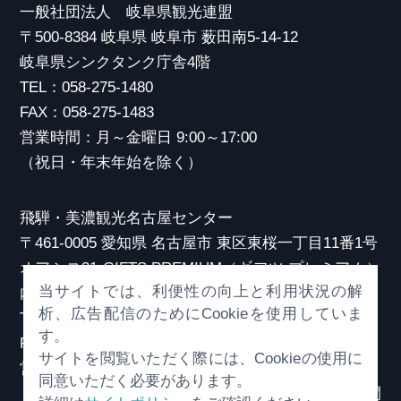
一般社団法人 岐阜県観光連盟
〒500-8384 岐阜県 岐阜市 薮田南5-14-12
岐阜県シンクタンク庁舎4階
TEL：058-275-1480
FAX：058-275-1483
営業時間：月～金曜日 9:00～17:00
（祝日・年末年始を除く）
飛騨・美濃観光名古屋センター
〒461-0005 愛知県 名古屋市 東区東桜一丁目11番1号
オアシス21 GIFTS PREMIUM（ギフツ プレミアム）
当サイトでは、利便性の向上と利用状況の解
内
析、広告配信のためにCookieを使用していま
TEL：052-253-6185
す。
FAX：052-253-6186
サイトを閲覧いただく際には、Cookieの使用に
営業時間：10:00～21:00
同意いただく必要があります。
（原則、元日を除き年中無休）※観光相談対応時間