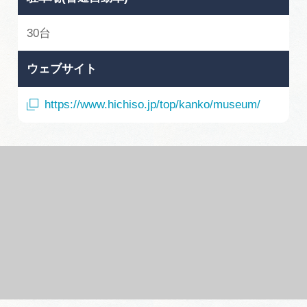
30台
ウェブサイト
https://www.hichiso.jp/top/kanko/museum/