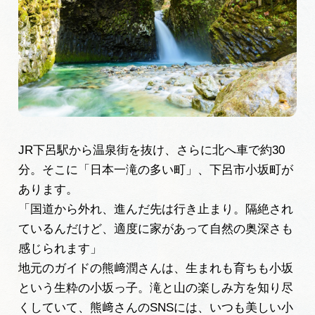
広告掲載
サイトポリシー
JR下呂駅から温泉街を抜け、さらに北へ車で約30
分。そこに「日本一滝の多い町」、下呂市小坂町が
あります。
「国道から外れ、進んだ先は行き止まり。隔絶され
ているんだけど、適度に家があって自然の奥深さも
感じられます」
地元のガイドの熊﨑潤さんは、生まれも育ちも小坂
という生粋の小坂っ子。滝と山の楽しみ方を知り尽
くしていて、熊﨑さんのSNSには、いつも美しい小