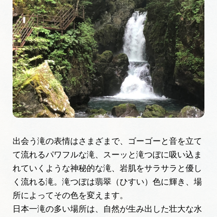
出会う滝の表情はさまざまで、ゴーゴーと音を立て
て流れるパワフルな滝、スーッと滝つぼに吸い込ま
れていくような神秘的な滝、岩肌をサラサラと優し
く流れる滝。滝つぼは翡翠（ひすい）色に輝き、場
所によってその色を変えます。
日本一滝の多い場所は、自然が生み出した壮大な水