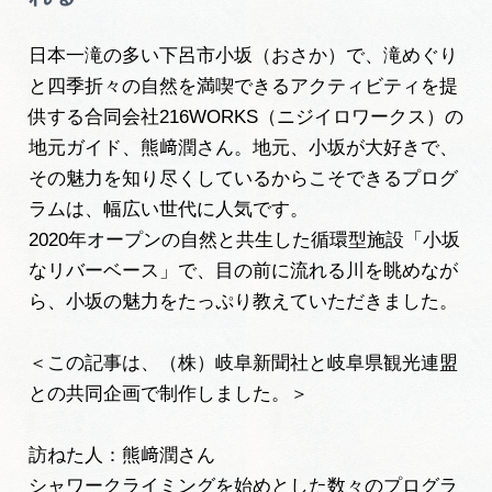
旅の予約
日本一滝の多い下呂市小坂（おさか）で、滝めぐり
と四季折々の自然を満喫できるアクティビティを提
アクセス
供する合同会社216WORKS（ニジイロワークス）の
地元ガイド、熊﨑潤さん。地元、小坂が大好きで、
インフォメーション
その魅力を知り尽くしているからこそできるプログ
ラムは、幅広い世代に人気です。
ぎふ旅レポーター記事
2020年オープンの自然と共生した循環型施設「小坂
なリバーベース」で、目の前に流れる川を眺めなが
早わかり岐阜
ら、小坂の魅力をたっぷり教えていただきました。
買い物・お土産
＜この記事は、（株）岐阜新聞社と岐阜県観光連盟
体験予約サイト「ＶＩＳＩＴ岐阜県」
との共同企画で制作しました。＞
岐阜県アウトドア観光キャンペーン
訪ねた人：熊﨑潤さん
シャワークライミングを始めとした数々のプログラ