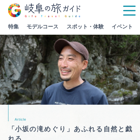
特集
モデルコース
スポット・体験
イベント
Language
特集
モデルコース
行きたいリストを見る
スポット・体験
イベント
「小坂の滝めぐり」あふれる自然と戯
グルメ
れる