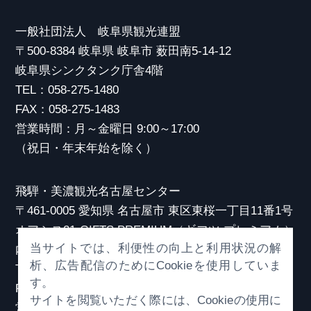
一般社団法人 岐阜県観光連盟
〒500-8384 岐阜県 岐阜市 薮田南5-14-12
岐阜県シンクタンク庁舎4階
TEL：058-275-1480
FAX：058-275-1483
営業時間：月～金曜日 9:00～17:00
（祝日・年末年始を除く）
飛騨・美濃観光名古屋センター
〒461-0005 愛知県 名古屋市 東区東桜一丁目11番1号
オアシス21 GIFTS PREMIUM（ギフツ プレミアム）
当サイトでは、利便性の向上と利用状況の解
内
析、広告配信のためにCookieを使用していま
TEL：052-253-6185
す。
FAX：052-253-6186
サイトを閲覧いただく際には、Cookieの使用に
営業時間：10:00～21:00