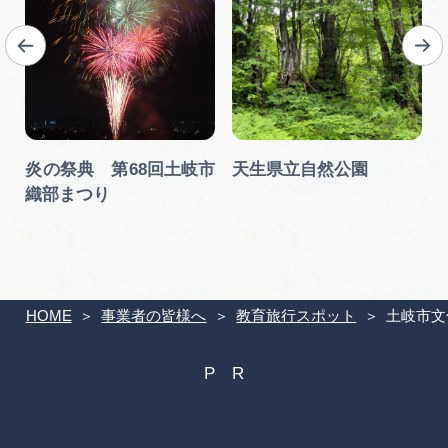
炎の祭典 第68回土岐市
天生県立自然公園
織部まつり
HOME
事業者の皆様へ
教育旅行スポット
土岐市文