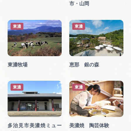
市・山岡
東濃
東濃
東濃牧場
恵那 銀の森
東濃
東濃
多治見市美濃焼ミュー
美濃焼 陶芸体験