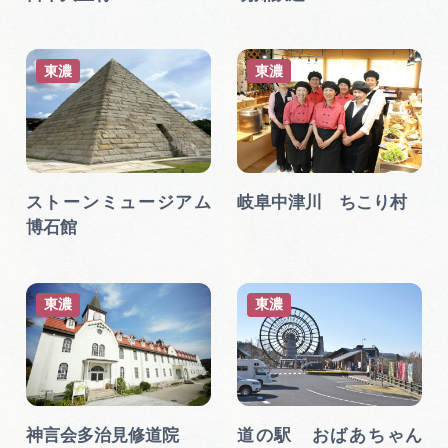
東濃
東濃
ストーンミュージアム
岐阜中津川 ちこり村
博石館
東濃
東濃
神言会多治見修道院
道の駅 おばあちゃん