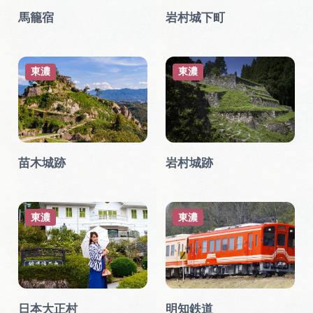
馬籠宿
岩村城下町
動画ライブラリー
東濃
東濃
お問い合わせ
苗木城跡
岩村城跡
東濃
東濃
日本大正村
明知鉄道