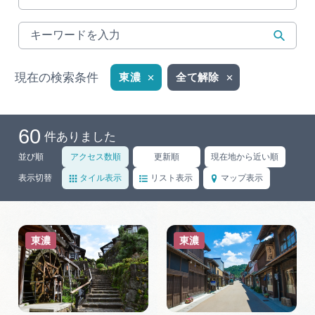
MICE
MICEにおすすめな施設一覧
コンベンション支援制度
現在の検索条件
東濃
全て解除
おすすめモデルコース
60
件ありました
団体旅行用おすすめモデルコース
並び順
アクセス数順
更新順
現在地から近い順
表示切替
タイル表示
リスト表示
マップ表示
データライブラリー
観光データライブラリー
東濃
東濃
フォトライブラリー