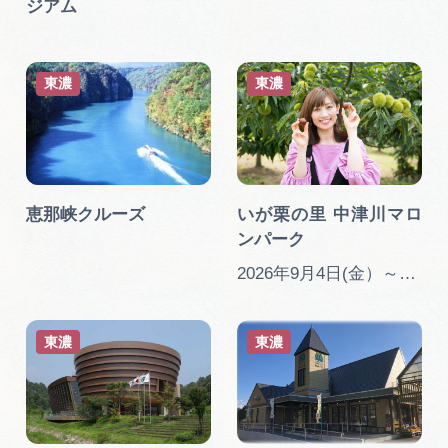
ジアム
東濃
東濃
恵那峡クルーズ
いが栗の里 中津川マロ
ンパーク
2026年9月4日(金）～10月7日(…
東濃
東濃