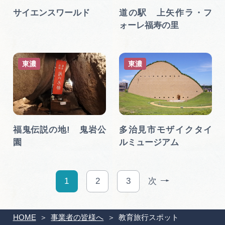
サイエンスワールド
道の駅 上矢作ラ・フ
ォーレ福寿の里
東濃
東濃
福鬼伝説の地! 鬼岩公
多治見市モザイクタイ
園
ルミュージアム
1
2
3
次
HOME
事業者の皆様へ
教育旅行スポット