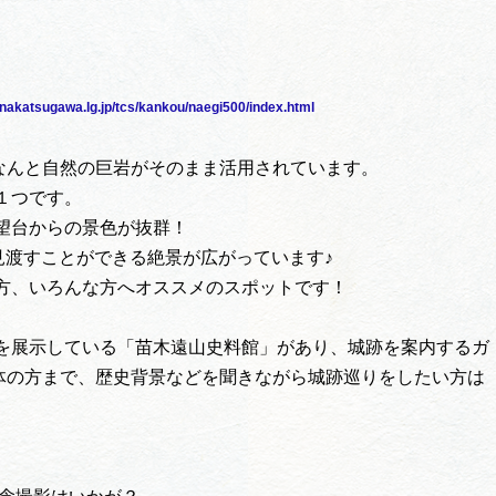
.nakatsugawa.lg.jp/tcs/kankou/naegi500/index.html
なんと自然の巨岩がそのまま活用されています。
１つです。
望台からの景色が抜群！
見渡すことができる絶景が広がっています♪
方、いろんな方へオススメのスポットです！
を展示している「苗木遠山史料館」があり、城跡を案内するガ
体の方まで、歴史背景などを聞きながら城跡巡りをしたい方は