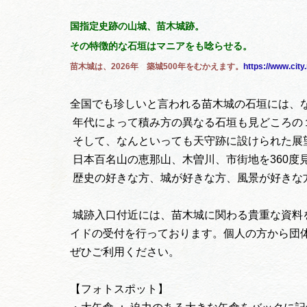
国指定史跡の山城、苗木城跡。
その特徴的な石垣はマニアをも唸らせる。
苗木城は、2026年 築城500年をむかえます。
https://www.city
全国でも珍しいと言われる苗木城の石垣には、
年代によって積み方の異なる石垣も見どころの
そして、なんといっても天守跡に設けられた展
日本百名山の恵那山、木曽川、市街地を360度
歴史の好きな方、城が好きな方、風景が好きな
城跡入口付近には、苗木城に関わる貴重な資料
イドの受付を行っております。個人の方から団
ぜひご利用ください。
【フォトスポット】