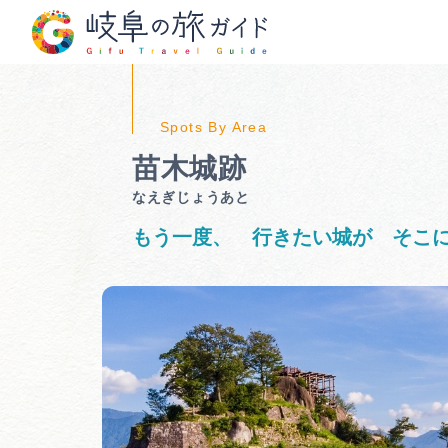
苗木城跡
なえぎじょうあと
もう一度、 行きたい城が そこ