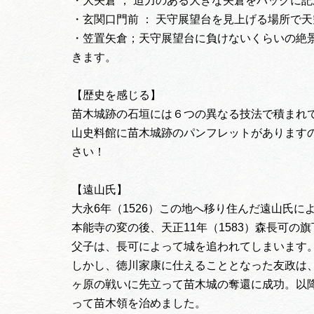
・大矢倉 ； 迫力のある大きな矢倉をバックに
・玄関口門前 ： 天守展望台を見上げる場所で
・笠置矢倉；天守展望台に負けないくらいの絶
きます。
【歴史を感じる】
苗木城跡の石垣には６つの異なる技法で積まれ
山史料館に苗木城跡のパンフレットがあります
さい！
【遠山氏】
大永6年（1526）この地へ移り住んだ遠山氏に
本能寺の変の後、天正11年（1583）森長可
父子は、長可によって城を追われてしまいます
しかし、徳川家康に仕えることとなった友政は、慶
ヶ原の戦いに先立って苗木城の奪還に成功。以降
って苗木領を治めました。