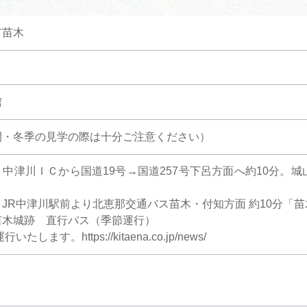
市苗木
館
間・冬季の見学の際は十分ご注意ください）
中津川ＩＣから国道19号→国道257号下呂方面へ約10分。
JR中津川駅前より北恵那交通バス苗木・付知方面 約10分「苗
木城跡 直行バス（季節運行）
します。https://kitaena.co.jp/news/