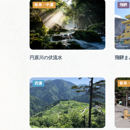
岐阜・中濃
飛騨
円原川の伏流水
飛騨ま
西濃
岐阜