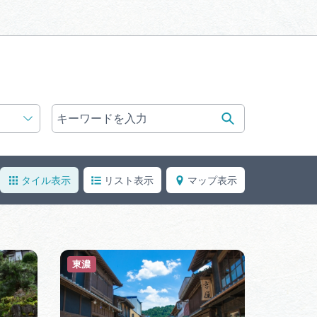
体験予約サイト「ＶＩＳＩＴ
岐阜県」
ア観光キャン
岐阜県まるごと観光エリアガ
イド
タベース
タイル表示
リスト表示
マップ表示
業者の皆様へ
フォトライブラリー
ラリー
お問い合わせ
東濃
広告掲載
サイトポリシー