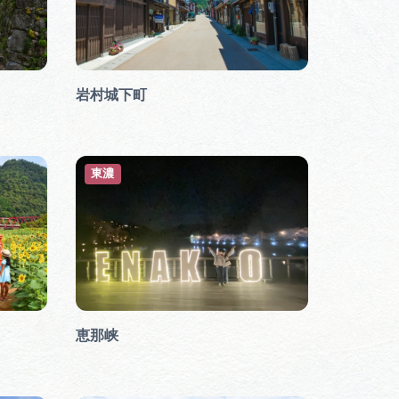
岩村城下町
東濃
恵那峡