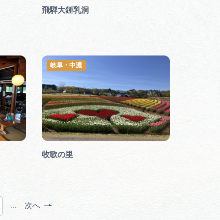
行きたいリストを見る
飛騨大鍾乳洞
岐阜・中濃
牧歌の里
...
次へ