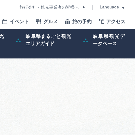
Language
旅行会社・観光事業者の皆様へ
イベント
グルメ
旅の予約
アクセス
Language
光
岐阜県まるごと観光
岐阜県観光デ
エリアガイド
ータベース
モデルコース
イベント
旅の予約
ー記事
早わかり岐阜