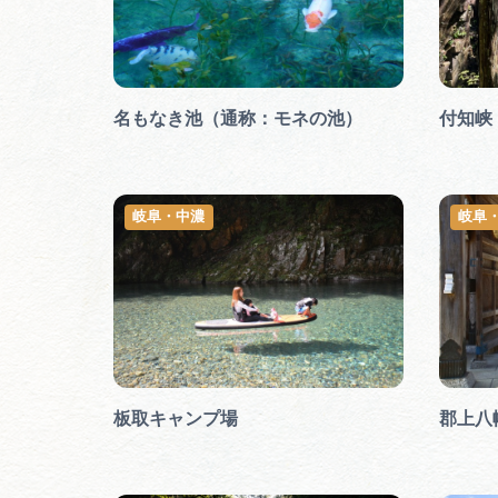
名もなき池（通称：モネの池）
付知峡
岐阜・中濃
岐阜
板取キャンプ場
郡上八