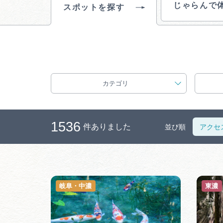
じゃらんで
スポットを探す
カテゴリ
1536
件ありました
並び順
アクセ
岐阜・中濃
東濃