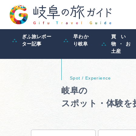
ぎふ旅レポー
早わか
買い
ター記事
り岐阜
物・お
土産
岐阜の
スポット・体験を