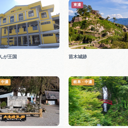
東濃
んが王国
苗木城跡
・中濃
岐阜・中濃