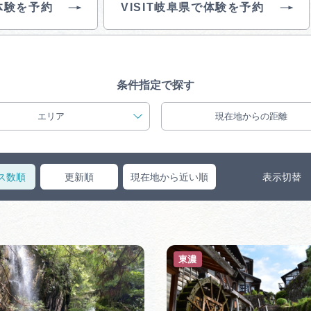
体験を予約
VISIT岐阜県で体験を予約
買い物・お土産
岐阜県アウトド
ペーン
条件指定で探す
岐阜県観光デー
エリア
現在地からの距離
ス数順
更新順
現在地から近い順
表示切替
旅行会社・観光事
動画ライブ
東濃
運営組織