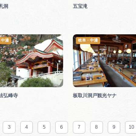
乳洞
五宝滝
・中濃
岐阜・中濃
法弘峰寺
板取川洞戸観光ヤナ
3
4
5
6
7
8
9
10