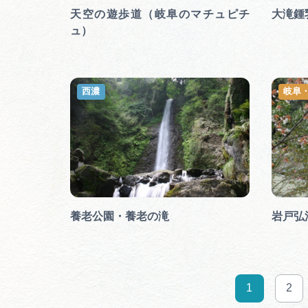
天空の遊歩道（岐阜のマチュピチ
大滝鍾
ュ）
西濃
岐阜
養老公園・養老の滝
岩戸弘
1
2