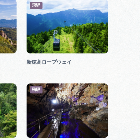
飛騨
新穂高ロープウェイ
飛騨