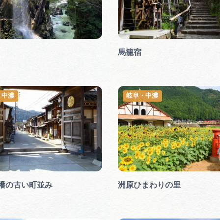
馬籠宿
・中濃
岐阜・中濃
幡の古い町並み
洲原ひまわりの里