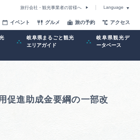
Language
旅行会社・観光事業者の皆様へ
イベント
グルメ
旅の予約
アクセス
Language
光
岐阜県まるごと観光
岐阜県観光デ
エリアガイド
ータベース
モデルコース
イベント
旅の予約
利用促進助成金要綱の一部改
ー記事
早わかり岐阜