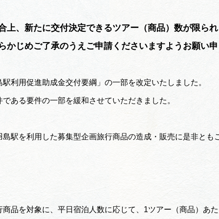
買い物・お土産
合上、新たに交付決定できるツアー（商品）数が限られ
岐阜県アウトド
らかじめご了承のうえご申請くださいますようお願い申
ペーン
岐阜県観光デー
島駅利用促進助成金交付要綱」の一部を改定いたしました。
件である要件の一部を緩和させていただきました。
旅行会社・観光事
羽島駅を利用した募集型企画旅行商品の造成・販売に是非とも
動画ライブ
商品を対象に、平日宿泊人数に応じて、1ツアー（商品）あた
運営組織