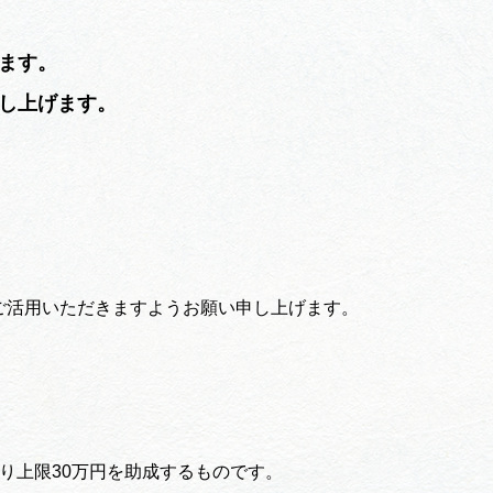
体験予約サイト「ＶＩＳＩＴ
岐阜県」
ます。
ア観光キャン
岐阜県まるごと観光エリアガ
し上げます。
イド
タベース
業者の皆様へ
フォトライブラリー
ご活用いただきますようお願い申し上げます。
ラリー
お問い合わせ
り上限30万円を助成するものです。
広告掲載
サイトポリシー