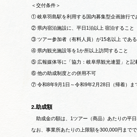
＜交付条件＞
① 岐阜羽島駅を利用する国内募集型企画旅行で
② 県内宿泊施設に、平日1泊以上 宿泊すること
③ ツアー参加者（有料人員）が15名以上 であ
④ 県内観光施設等を1か所以上訪問すること
⑤ 広報媒体等に「協力：岐阜県観光連盟」と記
⑥ 他の助成制度との併用不可
⑦ 令和8年9月1日～令和9年2月28日（帰着
2.助成額
助成金の額は、1ツアー（商品）あたりの平日の
なお、事業所あたりの上限額を300,000円まで