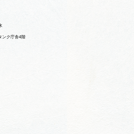
水
クタンク庁舎4階