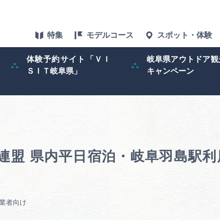
特集
モデルコース
スポット・体験
体験予約サイト「ＶＩ
岐阜県アウトドア観
ＳＩＴ岐阜県」
キャンペーン
特集
スポット・体験
グルメ
連盟 県内平日宿泊・岐阜羽島駅
アクセス
ぎふ旅レポータ
業者向け