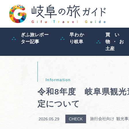
ぎふ旅レポー
早わか
買い
ター記事
り岐阜
物・お
土産
令和8年度 岐阜県観光
定について
旅行会社向け
観光事
2026.05.29
CHECK