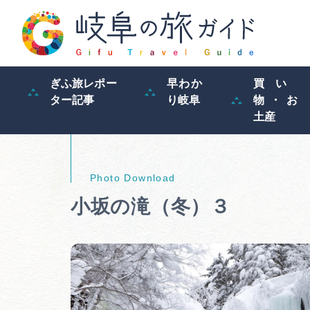
ぎふ旅レポー
早わか
買い
ター記事
り岐阜
物・お
土産
小坂の滝（冬）３