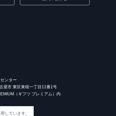
屋センター
 名古屋市 東区東桜一丁目11番1号
 PREMIUM（ギフツ プレミアム）内
使用しています。
00