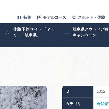
特集
モデルコース
スポット・体験
体験予約サイト「ＶＩ
岐阜県アウトドア観
ＳＩＴ岐阜県」
キャンペーン
特集
スポット・体験
グルメ
アクセス
ID
1052
ぎふ旅レポータ
カテゴリ
自然景