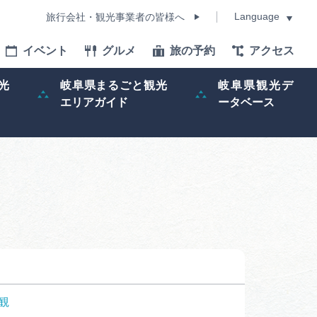
Language
旅行会社・観光事業者の皆様へ
イベント
グルメ
旅の予約
アクセス
Language
光
岐阜県まるごと観光
岐阜県観光デ
エリアガイド
ータベース
モデルコース
イベント
旅の予約
ー記事
早わかり岐阜
観