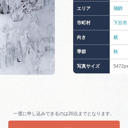
買い物・お土産
エリア
飛騨
市町村
下呂市
岐阜県アウトド
ペーン
向き
横
岐阜県観光デー
季節
秋
写真サイズ
5472p
旅行会社・観光事
動画ライブ
一度に申し込みできるのは20点までとなります。
運営組織