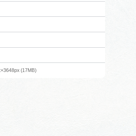
体験予約サイト「ＶＩＳＩＴ
岐阜県」
ア観光キャン
岐阜県まるごと観光エリアガ
イド
タベース
x×3648px (17MB)
業者の皆様へ
フォトライブラリー
ラリー
お問い合わせ
広告掲載
サイトポリシー