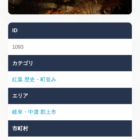
旅の予約
アクセス
ID
インフォメーション
1093
ぎふ旅レポーター記事
カテゴリ
早わかり岐阜
紅葉
歴史・町並み
買い物・お土産
エリア
体験予約サイト「ＶＩＳＩＴ岐阜県」
岐阜・中濃
郡上市
岐阜県アウトドア観光キャンペーン
市町村