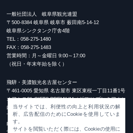
一般社団法人 岐阜県観光連盟
〒500-8384 岐阜県 岐阜市 薮田南5-14-12
岐阜県シンクタンク庁舎4階
TEL：058-275-1480
FAX：058-275-1483
営業時間：月～金曜日 9:00～17:00
（祝日・年末年始を除く）
飛騨・美濃観光名古屋センター
〒461-0005 愛知県 名古屋市 東区東桜一丁目11番1号
オアシス21 GIFTS PREMIUM（ギフツ プレミアム）
当サイトでは、利便性の向上と利用状況の解
内
析、広告配信のためにCookieを使用していま
TEL：052-253-6185
す。
FAX：052-253-6186
サイトを閲覧いただく際には、Cookieの使用に
営業時間：10:00～21:00