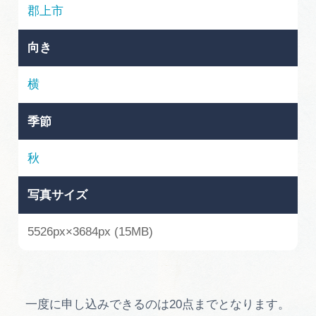
岐阜県まるごと観光エリアガイド
郡上市
岐阜県観光データベース
向き
横
旅行会社・観光事業者の皆様へ
季節
フォトライブラリー
秋
写真サイズ
動画ライブラリー
5526px×3684px (15MB)
お問い合わせ
運営組織
一度に申し込みできるのは20点までとなります。