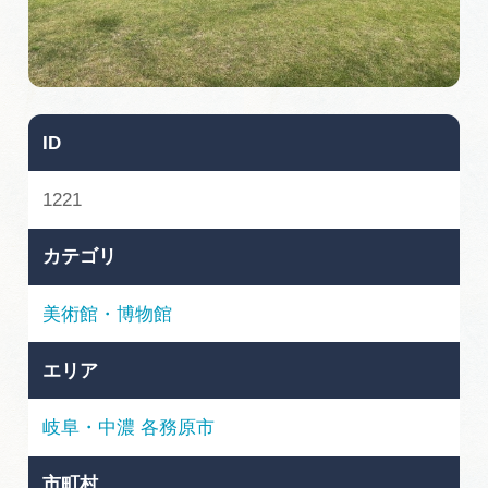
旅の予約
アクセス
ID
インフォメーション
1221
ぎふ旅レポーター記事
カテゴリ
早わかり岐阜
美術館・博物館
買い物・お土産
エリア
体験予約サイト「ＶＩＳＩＴ岐阜県」
岐阜・中濃
各務原市
岐阜県アウトドア観光キャンペーン
市町村