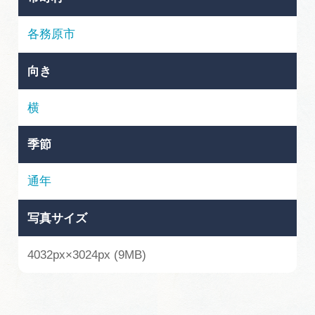
岐阜県まるごと観光エリアガイド
各務原市
岐阜県観光データベース
向き
旅行会社・観光事業者の皆様へ
横
季節
フォトライブラリー
通年
動画ライブラリー
写真サイズ
お問い合わせ
4032px×3024px (9MB)
運営組織