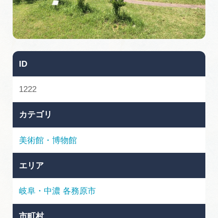
旅の予約
アクセス
ID
インフォメーション
1222
ぎふ旅レポーター記事
カテゴリ
早わかり岐阜
美術館・博物館
買い物・お土産
エリア
体験予約サイト「ＶＩＳＩＴ岐阜県」
岐阜・中濃
各務原市
岐阜県アウトドア観光キャンペーン
市町村