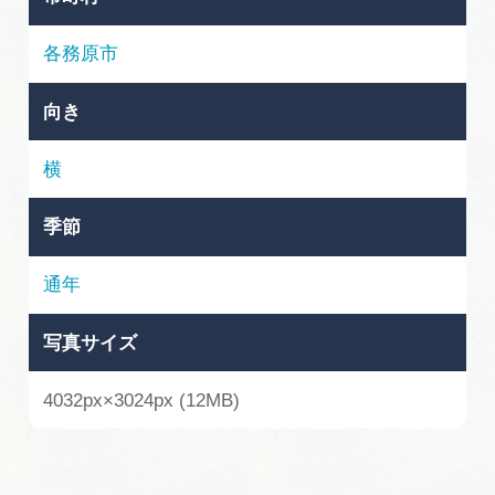
岐阜県まるごと観光エリアガイド
各務原市
岐阜県観光データベース
向き
旅行会社・観光事業者の皆様へ
横
季節
フォトライブラリー
通年
動画ライブラリー
写真サイズ
お問い合わせ
4032px×3024px (12MB)
運営組織