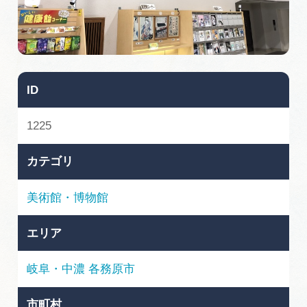
旅の予約
アクセス
ID
インフォメーション
1225
ぎふ旅レポーター記事
カテゴリ
早わかり岐阜
美術館・博物館
買い物・お土産
エリア
体験予約サイト「ＶＩＳＩＴ岐阜県」
岐阜・中濃
各務原市
岐阜県アウトドア観光キャンペーン
市町村