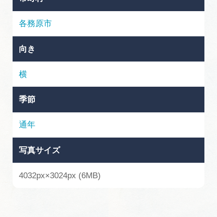
岐阜県まるごと観光エリアガイド
各務原市
岐阜県観光データベース
向き
旅行会社・観光事業者の皆様へ
横
季節
フォトライブラリー
通年
動画ライブラリー
写真サイズ
お問い合わせ
4032px×3024px (6MB)
運営組織