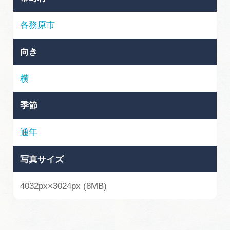
岐阜県まるごと観光エリアガイド
各務原市
岐阜県観光データベース
向き
旅行会社・観光事業者の皆様へ
横
季節
フォトライブラリー
通年
動画ライブラリー
写真サイズ
お問い合わせ
4032px×3024px (8MB)
運営組織