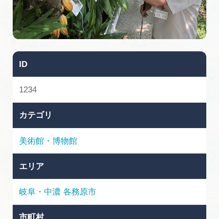
旅の予約
アクセス
ID
インフォメーション
1234
ぎふ旅レポーター記事
カテゴリ
早わかり岐阜
美術館・博物館
買い物・お土産
エリア
体験予約サイト「ＶＩＳＩＴ岐阜県」
岐阜・中濃
各務原市
岐阜県アウトドア観光キャンペーン
市町村