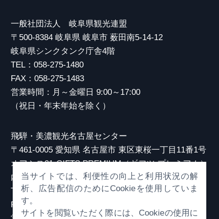
一般社団法人 岐阜県観光連盟
〒500-8384 岐阜県 岐阜市 薮田南5-14-12
岐阜県シンクタンク庁舎4階
TEL：058-275-1480
FAX：058-275-1483
営業時間：月～金曜日 9:00～17:00
（祝日・年末年始を除く）
飛騨・美濃観光名古屋センター
〒461-0005 愛知県 名古屋市 東区東桜一丁目11番1号
オアシス21 GIFTS PREMIUM（ギフツ プレミアム）
当サイトでは、利便性の向上と利用状況の解
内
析、広告配信のためにCookieを使用していま
TEL：052-253-6185
す。
FAX：052-253-6186
サイトを閲覧いただく際には、Cookieの使用に
営業時間：10:00～21:00