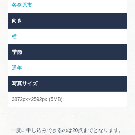
岐阜県まるごと観光エリアガイド
各務原市
岐阜県観光データベース
向き
横
旅行会社・観光事業者の皆様へ
季節
フォトライブラリー
通年
写真サイズ
動画ライブラリー
3872px×2592px (5MB)
お問い合わせ
運営組織
一度に申し込みできるのは20点までとなります。