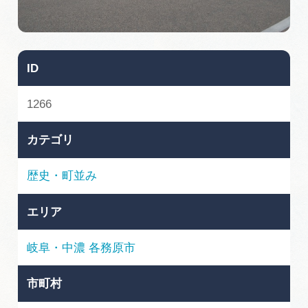
旅の予約
アクセス
ID
インフォメーション
1266
ぎふ旅レポーター記事
カテゴリ
早わかり岐阜
歴史・町並み
買い物・お土産
エリア
体験予約サイト「ＶＩＳＩＴ岐阜県」
岐阜・中濃
各務原市
岐阜県アウトドア観光キャンペーン
市町村