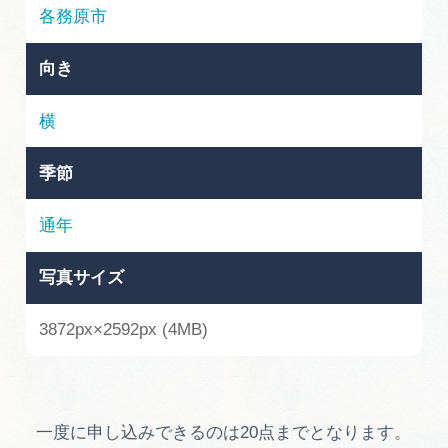
岐阜県まるごと観光エリアガイド
各務原市
岐阜県観光データベース
向き
横
旅行会社・観光事業者の皆様へ
季節
フォトライブラリー
通年
写真サイズ
動画ライブラリー
3872px×2592px (4MB)
お問い合わせ
運営組織
一度に申し込みできるのは20点までとなります。