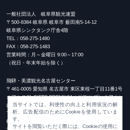
一般社団法人 岐阜県観光連盟
〒500-8384 岐阜県 岐阜市 薮田南5-14-12
岐阜県シンクタンク庁舎4階
TEL：058-275-1480
FAX：058-275-1483
営業時間：月～金曜日 9:00～17:00
（祝日・年末年始を除く）
飛騨・美濃観光名古屋センター
〒461-0005 愛知県 名古屋市 東区東桜一丁目11番1号
オアシス21 GIFTS PREMIUM（ギフツ プレミアム）
当サイトでは、利便性の向上と利用状況の解
内
析、広告配信のためにCookieを使用していま
TEL：052-253-6185
す。
FAX：052-253-6186
サイトを閲覧いただく際には、Cookieの使用に
営業時間：10:00～21:00