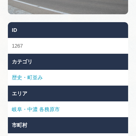
旅の予約
アクセス
ID
インフォメーション
1267
ぎふ旅レポーター記事
カテゴリ
早わかり岐阜
歴史・町並み
買い物・お土産
エリア
体験予約サイト「ＶＩＳＩＴ岐阜県」
岐阜・中濃
各務原市
岐阜県アウトドア観光キャンペーン
市町村