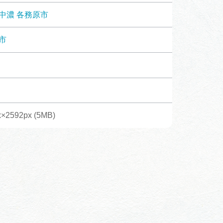
体験予約サイト「ＶＩＳＩＴ
中濃
各務原市
岐阜県」
市
ア観光キャン
岐阜県まるごと観光エリアガ
イド
タベース
×2592px (5MB)
業者の皆様へ
フォトライブラリー
ラリー
お問い合わせ
広告掲載
サイトポリシー