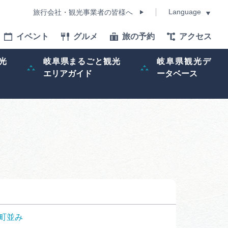
Language
旅行会社・観光事業者の皆様へ
イベント
グルメ
旅の予約
アクセス
Language
光
岐阜県まるごと観光
岐阜県観光デ
エリアガイド
ータベース
モデルコース
イベント
旅の予約
ー記事
早わかり岐阜
町並み