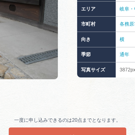
買い物・お土産
エリア
岐阜・
市町村
各務原
岐阜県アウトド
ペーン
向き
横
岐阜県観光デー
季節
通年
写真サイズ
3872px
旅行会社・観光事
動画ライブ
一度に申し込みできるのは20点までとなります。
運営組織