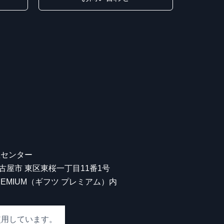
屋センター
 名古屋市 東区東桜一丁目11番1号
 PREMIUM（ギフツ プレミアム）内
使用しています。
00