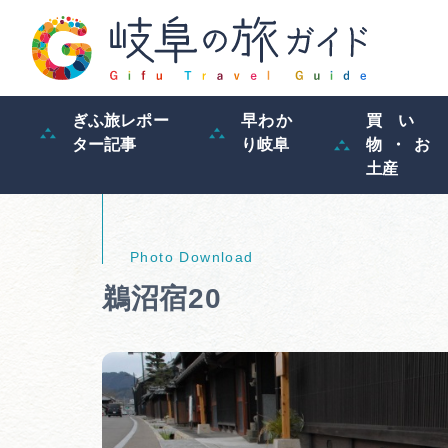
ぎふ旅レポー
早わか
買い
ター記事
り岐阜
物・お
土産
鵜沼宿20