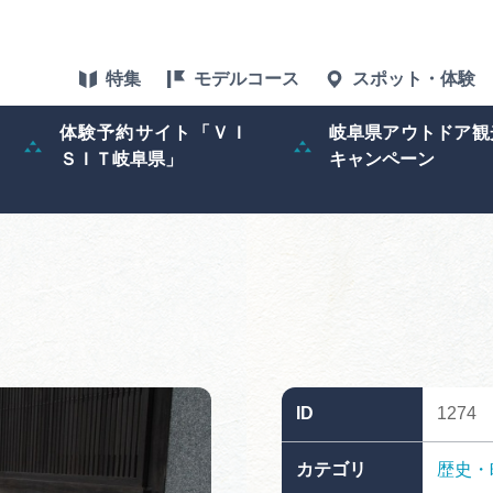
特集
モデルコース
スポット・体験
体験予約サイト「ＶＩ
岐阜県アウトドア観
ＳＩＴ岐阜県」
キャンペーン
特集
スポット・体験
グルメ
アクセス
ID
1274
ぎふ旅レポータ
カテゴリ
歴史・