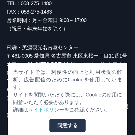
TEL：058-275-1480
FAX：058-275-1483
営業時間：月～金曜日 9:00～17:00
（祝日・年末年始を除く）
飛騨・美濃観光名古屋センター
〒461-0005 愛知県 名古屋市 東区東桜一丁目11番1号
オアシス21 GIFTS PREMIUM（ギフツ プレミアム）
当サイトでは、利便性の向上と利用状況の解
内
析、広告配信のためにCookieを使用していま
TEL：052-253-6185
す。
FAX：052-253-6186
サイトを閲覧いただく際には、Cookieの使用に
営業時間：10:00～21:00
同意いただく必要があります。
（原則、元日を除き年中無休）※観光相談対応時間
詳細は
サイトポリシー
をご確認ください。
は18:30まで
同意する
© （一社）岐阜県観光連盟 All Rights Reserved.