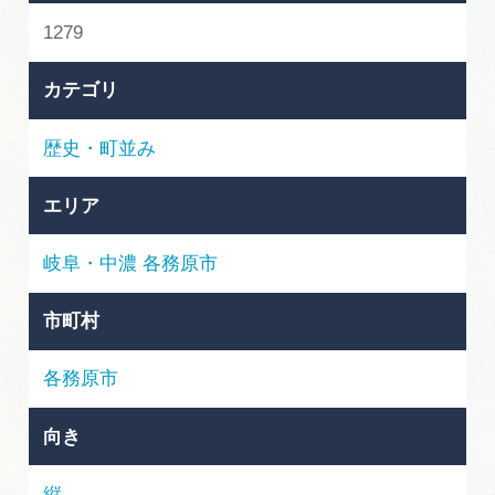
岐阜県まるごと観光エリアガイド
1279
岐阜県観光データベース
カテゴリ
歴史・町並み
旅行会社・観光事業者の皆様へ
エリア
フォトライブラリー
岐阜・中濃
各務原市
動画ライブラリー
市町村
各務原市
お問い合わせ
向き
運営組織
縦