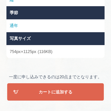
広告掲載
サイトポリシー
季節
通年
写真サイズ
754px×1125px (116KB)
一度に申し込みできるのは20点までとなります。
カートに追加する