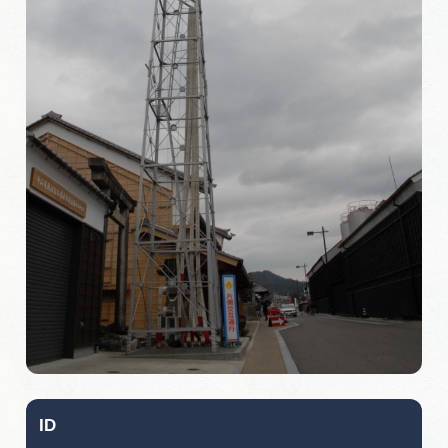
旅の予約
アクセス
インフォメーション
ぎふ旅レポーター記事
早わかり岐阜
買い物・お土産
体験予約サイト「ＶＩＳＩＴ岐阜県」
岐阜県アウトドア観光キャンペーン
ID