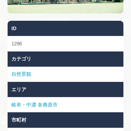
旅の予約
アクセス
ID
インフォメーション
1296
ぎふ旅レポーター記事
カテゴリ
早わかり岐阜
自然景観
買い物・お土産
エリア
体験予約サイト「ＶＩＳＩＴ岐阜県」
岐阜・中濃
各務原市
岐阜県アウトドア観光キャンペーン
市町村