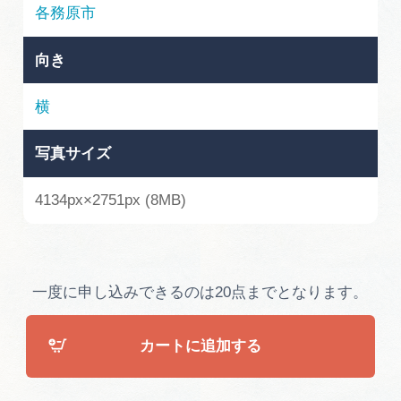
岐阜県まるごと観光エリアガイド
各務原市
岐阜県観光データベース
向き
横
旅行会社・観光事業者の皆様へ
写真サイズ
フォトライブラリー
4134px×2751px (8MB)
動画ライブラリー
一度に申し込みできるのは20点までとなります。
お問い合わせ
カートに追加する
運営組織