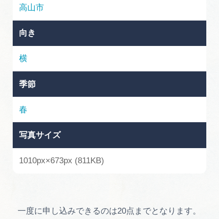
岐阜県まるごと観光エリアガイド
高山市
岐阜県観光データベース
向き
横
旅行会社・観光事業者の皆様へ
季節
フォトライブラリー
春
写真サイズ
動画ライブラリー
1010px×673px (811KB)
お問い合わせ
運営組織
一度に申し込みできるのは20点までとなります。