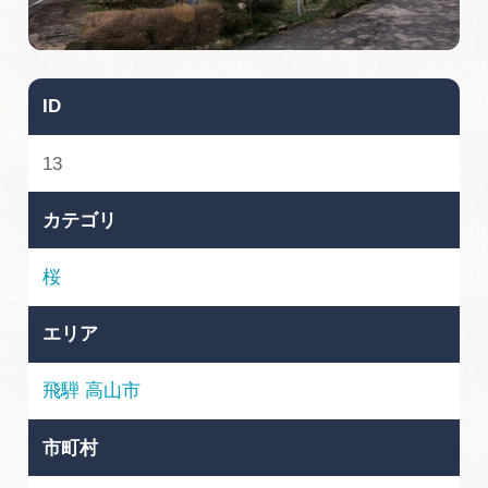
旅の予約
アクセス
ID
インフォメーション
13
ぎふ旅レポーター記事
カテゴリ
早わかり岐阜
桜
買い物・お土産
エリア
体験予約サイト「ＶＩＳＩＴ岐阜県」
飛騨
高山市
岐阜県アウトドア観光キャンペーン
市町村