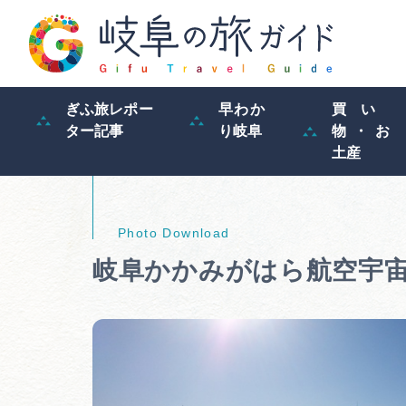
ぎふ旅レポー
早わか
買い
ター記事
り岐阜
物・お
土産
岐阜かかみがはら航空宇宙