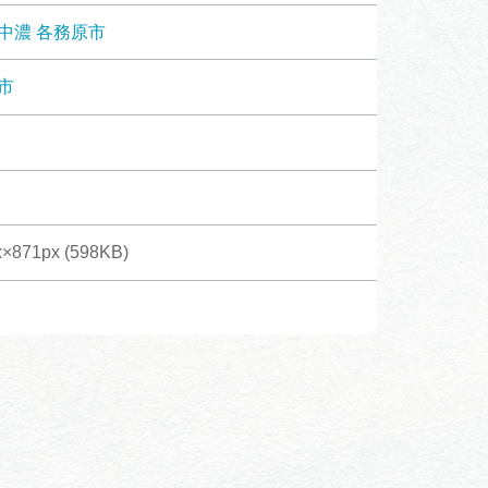
体験予約サイト「ＶＩＳＩＴ
中濃
各務原市
岐阜県」
市
ア観光キャン
岐阜県まるごと観光エリアガ
イド
タベース
×871px (598KB)
業者の皆様へ
フォトライブラリー
ラリー
お問い合わせ
広告掲載
サイトポリシー