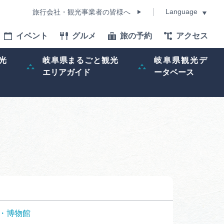
Language
旅行会社・観光事業者の皆様へ
イベント
グルメ
旅の予約
アクセス
Language
光
岐阜県まるごと観光
岐阜県観光デ
エリアガイド
ータベース
モデルコース
イベント
旅の予約
ー記事
早わかり岐阜
・博物館