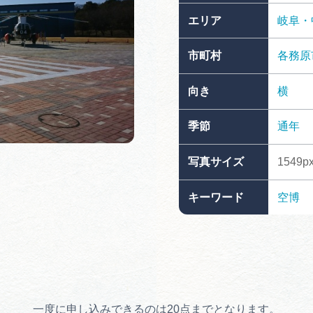
買い物・お土産
エリア
岐阜・
市町村
各務原
岐阜県アウトド
ペーン
向き
横
岐阜県観光デー
季節
通年
写真サイズ
1549px
旅行会社・観光事
キーワード
空博
動画ライブ
運営組織
一度に申し込みできるのは20点までとなります。