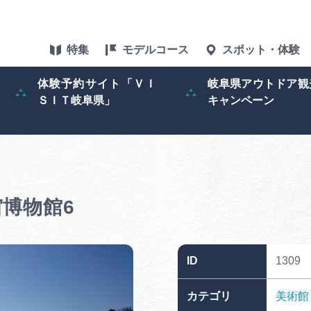
特集
モデルコース
スポット・体験
体験予約サイト「ＶＩ
岐阜県アウトドア観
ＳＩＴ岐阜県」
キャンペーン
特集
スポット・体験
グルメ
博物館6
アクセス
ID
1309
ぎふ旅レポータ
カテゴリ
美術館