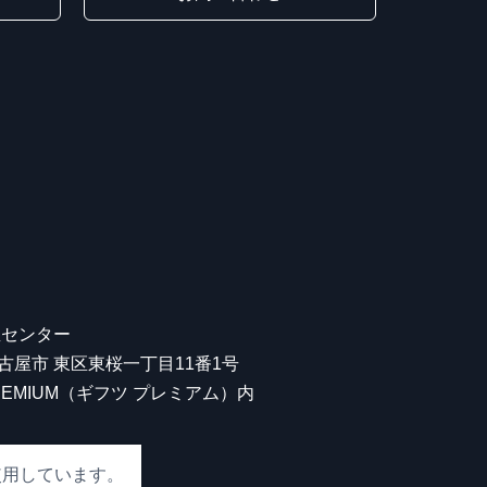
屋センター
 名古屋市 東区東桜一丁目11番1号
 PREMIUM（ギフツ プレミアム）内
使用しています。
00