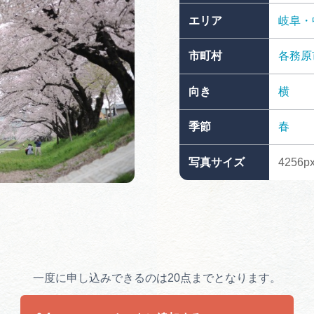
買い物・お土産
エリア
岐阜・
市町村
各務原
岐阜県アウトド
ペーン
向き
横
岐阜県観光デー
季節
春
写真サイズ
4256px
旅行会社・観光事
動画ライブ
一度に申し込みできるのは20点までとなります。
運営組織