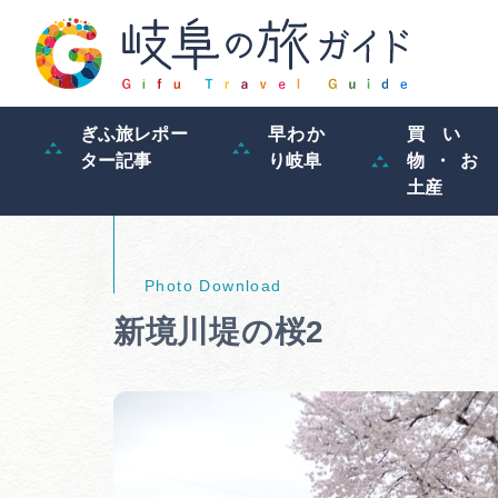
ぎふ旅レポー
早わか
買い
ター記事
り岐阜
物・お
土産
新境川堤の桜2