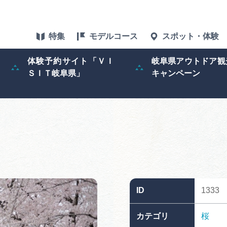
特集
モデルコース
スポット・体験
体験予約サイト「ＶＩ
岐阜県アウトドア観
ＳＩＴ岐阜県」
キャンペーン
特集
スポット・体験
グルメ
アクセス
ID
1333
ぎふ旅レポータ
カテゴリ
桜