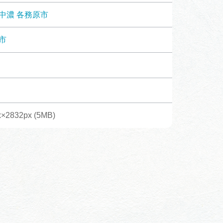
体験予約サイト「ＶＩＳＩＴ
中濃
各務原市
岐阜県」
市
ア観光キャン
岐阜県まるごと観光エリアガ
イド
タベース
×2832px (5MB)
業者の皆様へ
フォトライブラリー
ラリー
お問い合わせ
広告掲載
サイトポリシー