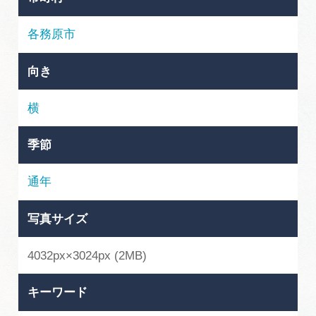
岐阜県まるごと観光エリアガイド
各務原市
岐阜県観光データベース
向き
旅行会社・観光事業者の皆様へ
横
季節
フォトライブラリー
通年
動画ライブラリー
写真サイズ
お問い合わせ
4032px×3024px (2MB)
キーワード
運営組織