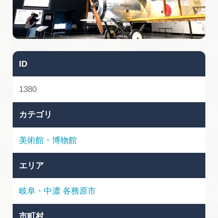
旅の予約
アクセス
ID
インフォメーション
1380
ぎふ旅レポーター記事
カテゴリ
早わかり岐阜
美術館・博物館
買い物・お土産
エリア
体験予約サイト「ＶＩＳＩＴ岐阜県」
岐阜・中濃
各務原市
岐阜県アウトドア観光キャンペーン
市町村