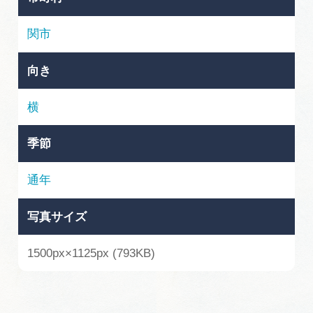
岐阜県まるごと観光エリアガイド
関市
岐阜県観光データベース
向き
旅行会社・観光事業者の皆様へ
横
季節
フォトライブラリー
通年
動画ライブラリー
写真サイズ
お問い合わせ
1500px×1125px (793KB)
運営組織