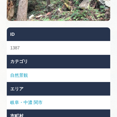
旅の予約
アクセス
ID
インフォメーション
1387
ぎふ旅レポーター記事
カテゴリ
早わかり岐阜
自然景観
買い物・お土産
エリア
体験予約サイト「ＶＩＳＩＴ岐阜県」
岐阜・中濃
関市
岐阜県アウトドア観光キャンペーン
市町村