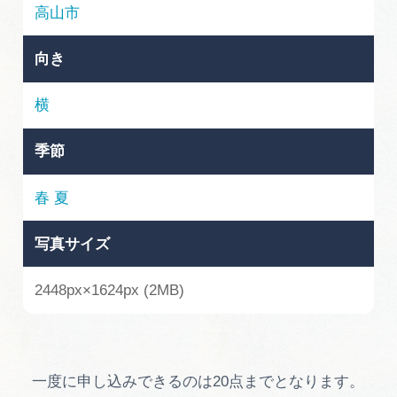
岐阜県まるごと観光エリアガイド
高山市
岐阜県観光データベース
向き
横
旅行会社・観光事業者の皆様へ
季節
フォトライブラリー
春
夏
写真サイズ
動画ライブラリー
2448px×1624px (2MB)
お問い合わせ
運営組織
一度に申し込みできるのは20点までとなります。