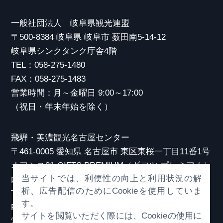
一般社団法人 岐阜県観光連盟
〒500-8384 岐阜県 岐阜市 薮田南5-14-12
岐阜県シンクタンク庁舎4階
TEL：058-275-1480
FAX：058-275-1483
営業時間：月～金曜日 9:00～17:00
（祝日・年末年始を除く）
飛騨・美濃観光名古屋センター
〒461-0005 愛知県 名古屋市 東区東桜一丁目11番1号
オアシス21 GIFTS PREMIUM（ギフツ プレミアム）
当サイトでは、利便性の向上と利用状況の解
内
析、広告配信のためにCookieを使用していま
TEL：052-253-6185
す。
FAX：052-253-6186
サイトを閲覧いただく際には、Cookieの使用に
営業時間：10:00～21:00