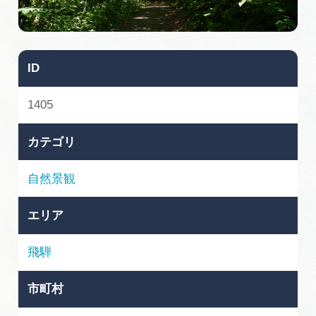
旅の予約
アクセス
ID
インフォメーション
1405
ぎふ旅レポーター記事
カテゴリ
早わかり岐阜
自然景観
買い物・お土産
エリア
体験予約サイト「ＶＩＳＩＴ岐阜県」
飛騨
岐阜県アウトドア観光キャンペーン
市町村