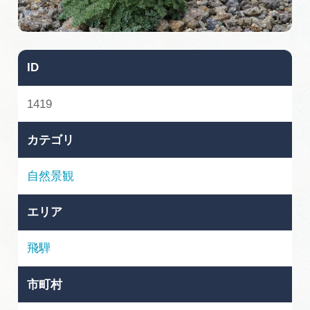
旅の予約
アクセス
ID
インフォメーション
1419
ぎふ旅レポーター記事
カテゴリ
早わかり岐阜
自然景観
買い物・お土産
エリア
体験予約サイト「ＶＩＳＩＴ岐阜県」
飛騨
岐阜県アウトドア観光キャンペーン
市町村