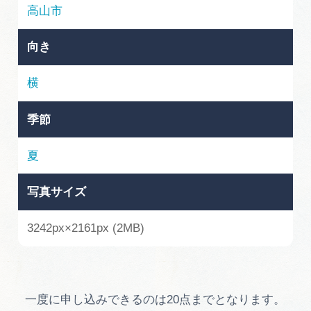
岐阜県まるごと観光エリアガイド
高山市
岐阜県観光データベース
向き
横
旅行会社・観光事業者の皆様へ
季節
フォトライブラリー
夏
写真サイズ
動画ライブラリー
3242px×2161px (2MB)
お問い合わせ
運営組織
一度に申し込みできるのは20点までとなります。