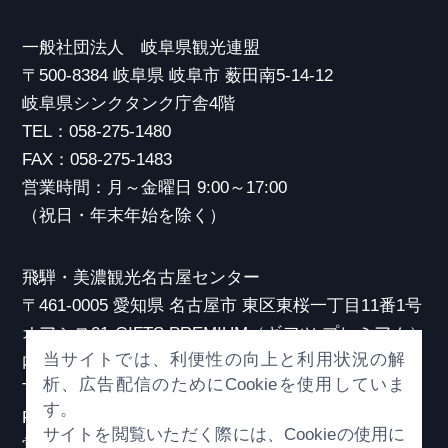
一般社団法人 岐阜県観光連盟
〒500-8384 岐阜県 岐阜市 薮田南5-14-12
岐阜県シンクタンク庁舎4階
TEL：058-275-1480
FAX：058-275-1483
営業時間：月～金曜日 9:00～17:00
（祝日・年末年始を除く）
飛騨・美濃観光名古屋センター
〒461-0005 愛知県 名古屋市 東区東桜一丁目11番1号
オアシス21 GIFTS PREMIUM（ギフツ プレミアム）
当サイトでは、利便性の向上と利用状況の解
内
析、広告配信のためにCookieを使用していま
TEL：052-253-6185
す。
FAX：052-253-6186
サイトを閲覧いただく際には、Cookieの使用に
営業時間：10:00～21:00