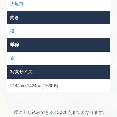
岐阜県まるごと観光エリアガイド
大垣市
岐阜県観光データベース
向き
横
旅行会社・観光事業者の皆様へ
季節
フォトライブラリー
春
写真サイズ
動画ライブラリー
2144px×1424px (763KB)
お問い合わせ
運営組織
一度に申し込みできるのは20点までとなります。