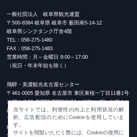
一般社団法人 岐阜県観光連盟
〒500-8384 岐阜県 岐阜市 薮田南5-14-12
岐阜県シンクタンク庁舎4階
TEL：058-275-1480
FAX：058-275-1483
営業時間：月～金曜日 9:00～17:00
（祝日・年末年始を除く）
飛騨・美濃観光名古屋センター
〒461-0005 愛知県 名古屋市 東区東桜一丁目11番1号
オアシス21 GIFTS PREMIUM（ギフツ プレミアム）
当サイトでは、利便性の向上と利用状況の解
内
析、広告配信のためにCookieを使用していま
TEL：052-253-6185
す。
FAX：052-253-6186
サイトを閲覧いただく際には、Cookieの使用に
営業時間：10:00～21:00