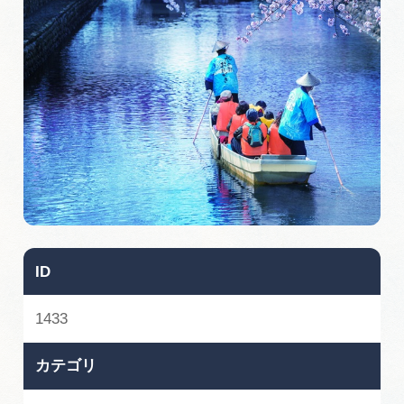
旅の予約
アクセス
インフォメーション
ぎふ旅レポーター記事
早わかり岐阜
買い物・お土産
ID
体験予約サイト「ＶＩＳＩＴ岐阜県」
1433
岐阜県アウトドア観光キャンペーン
カテゴリ