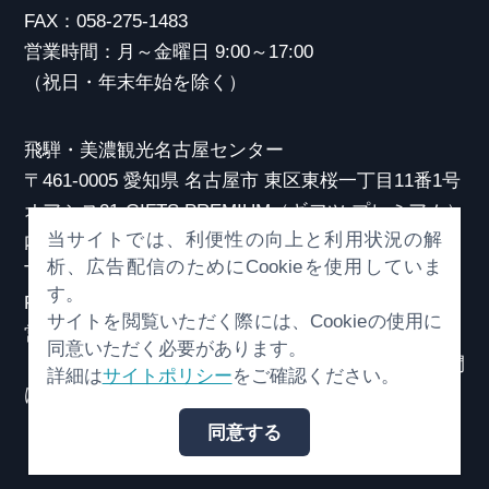
FAX：058-275-1483
営業時間：月～金曜日 9:00～17:00
（祝日・年末年始を除く）
飛騨・美濃観光名古屋センター
〒461-0005 愛知県 名古屋市 東区東桜一丁目11番1号
オアシス21 GIFTS PREMIUM（ギフツ プレミアム）
当サイトでは、利便性の向上と利用状況の解
内
析、広告配信のためにCookieを使用していま
TEL：052-253-6185
す。
FAX：052-253-6186
サイトを閲覧いただく際には、Cookieの使用に
営業時間：10:00～21:00
同意いただく必要があります。
（原則、元日を除き年中無休）※観光相談対応時間
詳細は
サイトポリシー
をご確認ください。
は18:30まで
同意する
© （一社）岐阜県観光連盟 All Rights Reserved.