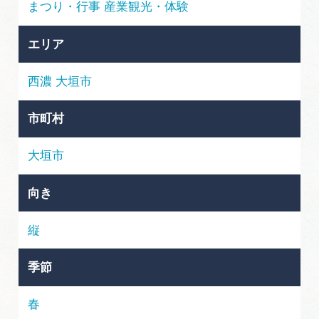
岐阜県まるごと観光エリアガイド
まつり・行事
産業観光・体験
岐阜県観光データベース
エリア
西濃
大垣市
旅行会社・観光事業者の皆様へ
市町村
フォトライブラリー
大垣市
向き
動画ライブラリー
縦
お問い合わせ
季節
運営組織
春