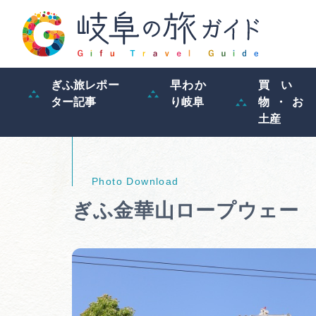
ぎふ旅レポー
早わか
買い
ター記事
り岐阜
物・お
土産
ぎふ金華山ロープウェー