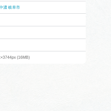
体験予約サイト「ＶＩＳＩＴ
中濃
岐阜市
岐阜県」
ア観光キャン
岐阜県まるごと観光エリアガ
イド
タベース
x×3744px (16MB)
業者の皆様へ
フォトライブラリー
ラリー
お問い合わせ
広告掲載
サイトポリシー