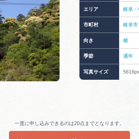
買い物・お土産
エリア
岐阜・
市町村
岐阜市
岐阜県アウトド
ペーン
向き
横
岐阜県観光デー
季節
通年
写真サイズ
5616p
旅行会社・観光事
動画ライブ
一度に申し込みできるのは20点までとなります。
運営組織