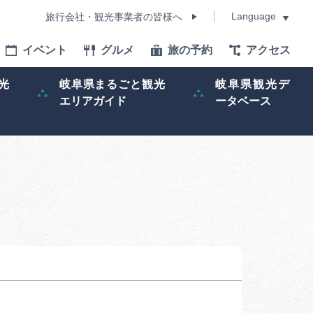
Language
旅行会社・観光事業者の皆様へ
イベント
グルメ
旅の予約
アクセス
Language
光
岐阜県まるごと観光
岐阜県観光デ
エリアガイド
ータベース
モデルコース
イベント
旅の予約
ー記事
早わかり岐阜