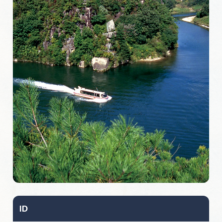
旅の予約
アクセス
インフォメーション
ぎふ旅レポーター記事
早わかり岐阜
買い物・お土産
体験予約サイト「ＶＩＳＩＴ岐阜県」
岐阜県アウトドア観光キャンペーン
ID