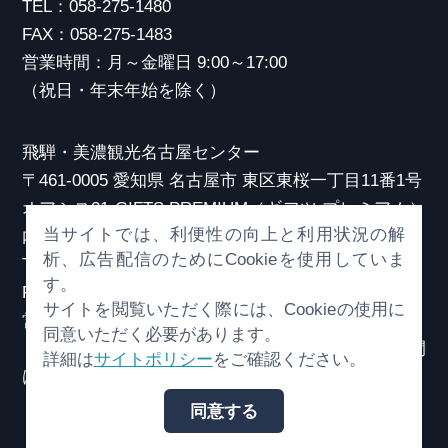
TEL：058-275-1480
FAX：058-275-1483
営業時間：月～金曜日 9:00～17:00
（祝日・年末年始を除く）
飛騨・美濃観光名古屋センター
〒461-0005 愛知県 名古屋市 東区東桜一丁目11番1号
オアシス21 GIFTS PREMIUM（ギフツ プレミアム）
当サイトでは、利便性の向上と利用状況の解
内
析、広告配信のためにCookieを使用していま
TEL：052-253-6185
す。
FAX：052-253-6186
サイトを閲覧いただく際には、Cookieの使用に
営業時間：10:00～21:00
同意いただく必要があります。
（原則、元日を除き年中無休）※観光相談対応時間
詳細は
サイトポリシー
をご確認ください。
は18:30まで
同意する
© （一社）岐阜県観光連盟 All Rights Reserved.