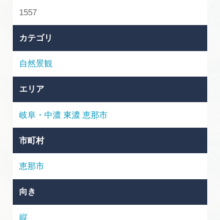
岐阜県まるごと観光エリアガイド
1557
岐阜県観光データベース
カテゴリ
自然景観
旅行会社・観光事業者の皆様へ
エリア
フォトライブラリー
岐阜・中濃
東濃
恵那市
動画ライブラリー
市町村
恵那市
お問い合わせ
向き
運営組織
縦