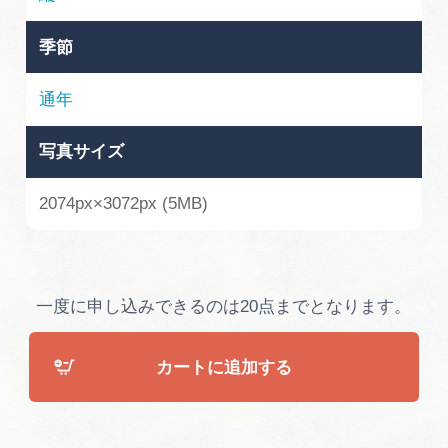
広告掲載
サイトポリシー
季節
通年
写真サイズ
2074px×3072px (5MB)
一度に申し込みできるのは20点までとなります。
カートに追加する