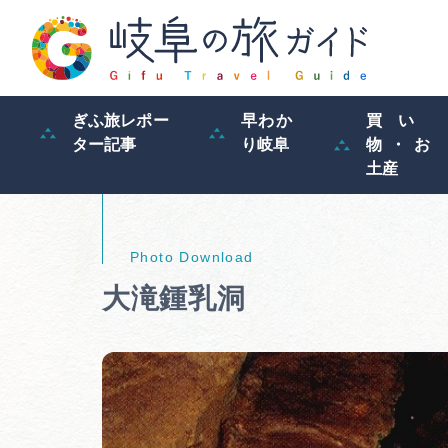
ぎふ旅レポー
早わか
買い
ター記事
り岐阜
物・お
土産
大滝鍾乳洞