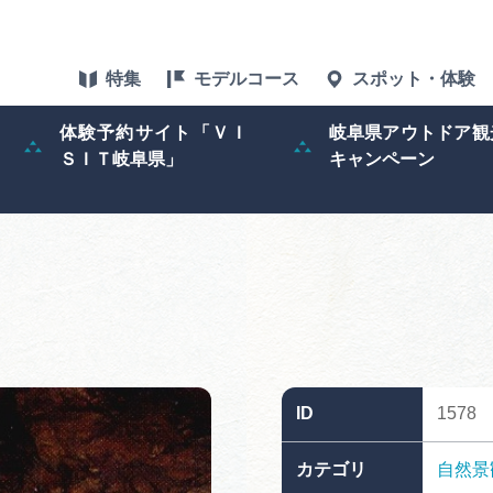
特集
モデルコース
スポット・体験
体験予約サイト「ＶＩ
岐阜県アウトドア観
ＳＩＴ岐阜県」
キャンペーン
特集
スポット・体験
グルメ
アクセス
ID
1578
ぎふ旅レポータ
カテゴリ
自然景