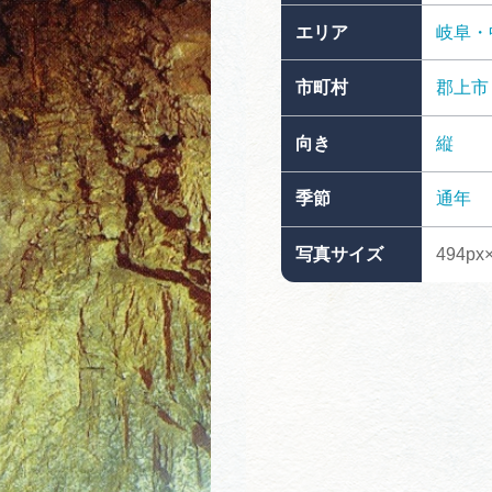
買い物・お土産
エリア
岐阜・
市町村
郡上市
岐阜県アウトド
ペーン
向き
縦
岐阜県観光デー
季節
通年
写真サイズ
494px×
旅行会社・観光事
動画ライブ
運営組織