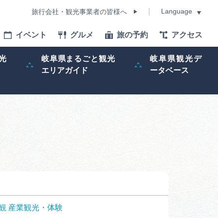
Language
旅行会社・観光事業者の皆様へ
イベント
グルメ
旅の予約
アクセス
Language
光
岐阜県まるごと観光
岐阜県観光デ
エリアガイド
ータベース
モデルコース
イベント
旅の予約
ー記事
早わかり岐阜
観
産業観光・体験