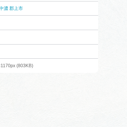
体験予約サイト「ＶＩＳＩＴ
中濃
郡上市
岐阜県」
ア観光キャン
岐阜県まるごと観光エリアガ
イド
タベース
1170px (803KB)
業者の皆様へ
フォトライブラリー
ラリー
お問い合わせ
広告掲載
サイトポリシー