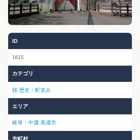
旅の予約
アクセス
ID
インフォメーション
1615
ぎふ旅レポーター記事
カテゴリ
早わかり岐阜
桜
歴史・町並み
買い物・お土産
エリア
体験予約サイト「ＶＩＳＩＴ岐阜県」
岐阜・中濃
美濃市
岐阜県アウトドア観光キャンペーン
市町村