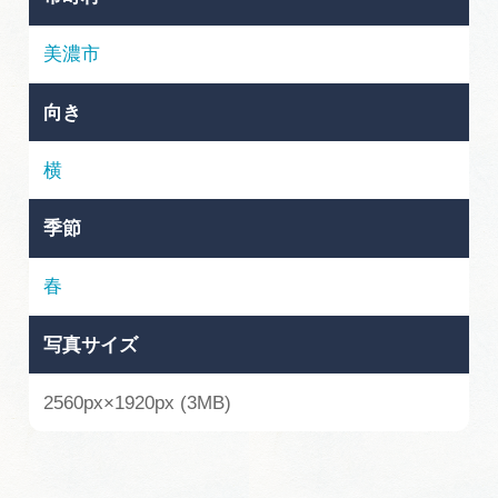
岐阜県まるごと観光エリアガイド
美濃市
岐阜県観光データベース
向き
旅行会社・観光事業者の皆様へ
横
季節
フォトライブラリー
春
動画ライブラリー
写真サイズ
お問い合わせ
2560px×1920px (3MB)
運営組織