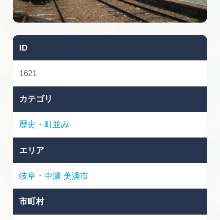
旅の予約
アクセス
ID
インフォメーション
1621
ぎふ旅レポーター記事
カテゴリ
早わかり岐阜
歴史・町並み
買い物・お土産
エリア
体験予約サイト「ＶＩＳＩＴ岐阜県」
岐阜・中濃
美濃市
岐阜県アウトドア観光キャンペーン
市町村