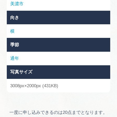
岐阜県まるごと観光エリアガイド
美濃市
岐阜県観光データベース
向き
横
旅行会社・観光事業者の皆様へ
季節
フォトライブラリー
通年
写真サイズ
動画ライブラリー
3008px×2000px (431KB)
お問い合わせ
運営組織
一度に申し込みできるのは20点までとなります。