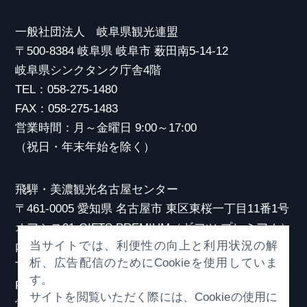
一般社団法人 岐阜県観光連盟
〒500-8384 岐阜県 岐阜市 薮田南5-14-12
岐阜県シンクタンク庁舎4階
TEL：058-275-1480
FAX：058-275-1483
営業時間：月～金曜日 9:00～17:00
（祝日・年末年始を除く）
飛騨・美濃観光名古屋センター
〒461-0005 愛知県 名古屋市 東区東桜一丁目11番1号
オアシス21 GIFTS PREMIUM（ギフツ プレミアム）
当サイトでは、利便性の向上と利用状況の解
内
析、広告配信のためにCookieを使用していま
TEL：052-253-6185
す。
FAX：052-253-6186
サイトを閲覧いただく際には、Cookieの使用に
営業時間：10:00～21:00