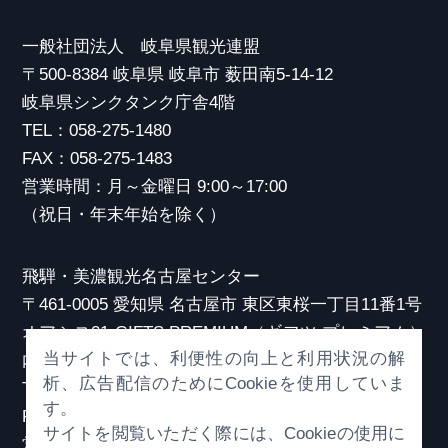
一般社団法人 岐阜県観光連盟
〒500-8384 岐阜県 岐阜市 薮田南5-14-12
岐阜県シンクタンク庁舎4階
TEL：058-275-1480
FAX：058-275-1483
営業時間：月～金曜日 9:00～17:00
（祝日・年末年始を除く）
飛騨・美濃観光名古屋センター
〒461-0005 愛知県 名古屋市 東区東桜一丁目11番1号
オアシス21 GIFTS PREMIUM（ギフツ プレミアム）
当サイトでは、利便性の向上と利用状況の解
内
析、広告配信のためにCookieを使用していま
TEL：052-253-6185
す。
FAX：052-253-6186
サイトを閲覧いただく際には、Cookieの使用に
営業時間：10:00～21:00