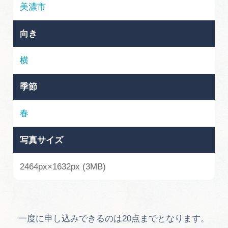
岐阜県まるごと観光エリアガイド
美濃市
岐阜県観光データベース
向き
横
旅行会社・観光事業者の皆様へ
季節
フォトライブラリー
春
写真サイズ
動画ライブラリー
2464px×1632px (3MB)
お問い合わせ
運営組織
一度に申し込みできるのは20点までとなります。