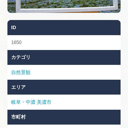
旅の予約
アクセス
ID
インフォメーション
1650
ぎふ旅レポーター記事
カテゴリ
早わかり岐阜
自然景観
買い物・お土産
エリア
体験予約サイト「ＶＩＳＩＴ岐阜県」
岐阜・中濃
美濃市
岐阜県アウトドア観光キャンペーン
市町村