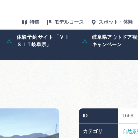
特集
モデルコース
スポット・体験
体験予約サイト「ＶＩ
岐阜県アウトドア観
ＳＩＴ岐阜県」
キャンペーン
特集
スポット・体験
グルメ
アクセス
ID
1668
ぎふ旅レポータ
カテゴリ
自然景