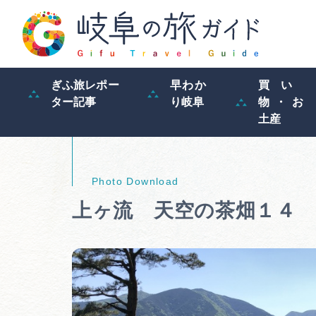
ぎふ旅レポー
早わか
買い
ター記事
り岐阜
物・お
土産
上ヶ流 天空の茶畑１４