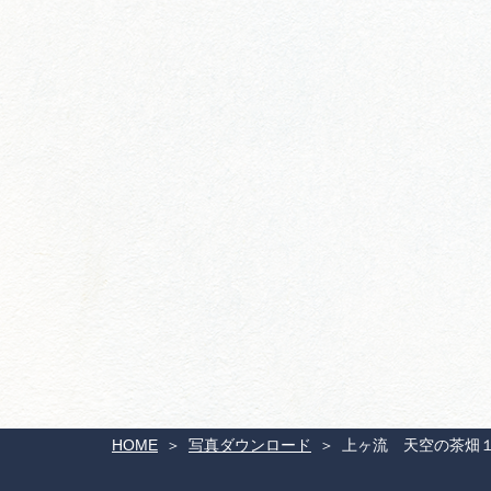
HOME
写真ダウンロード
上ヶ流 天空の茶畑