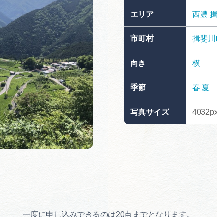
買い物・お土産
エリア
西濃
市町村
揖斐川
岐阜県アウトド
ペーン
向き
横
岐阜県観光デー
季節
春
夏
写真サイズ
4032p
旅行会社・観光事
動画ライブ
運営組織
一度に申し込みできるのは20点までとなります。