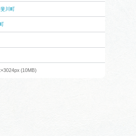
体験予約サイト「ＶＩＳＩＴ
揖斐川町
岐阜県」
町
ア観光キャン
岐阜県まるごと観光エリアガ
イド
タベース
x×3024px (10MB)
業者の皆様へ
フォトライブラリー
ラリー
お問い合わせ
広告掲載
サイトポリシー