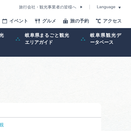
Language
旅行会社・観光事業者の皆様へ
イベント
グルメ
旅の予約
アクセス
Language
光
岐阜県まるごと観光
岐阜県観光デ
エリアガイド
ータベース
モデルコース
イベント
旅の予約
ー記事
早わかり岐阜
観