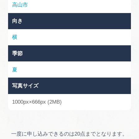
岐阜県まるごと観光エリアガイド
高山市
岐阜県観光データベース
向き
横
旅行会社・観光事業者の皆様へ
季節
フォトライブラリー
夏
写真サイズ
動画ライブラリー
1000px×666px (2MB)
お問い合わせ
運営組織
一度に申し込みできるのは20点までとなります。