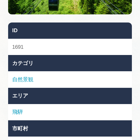
旅の予約
アクセス
ID
インフォメーション
1691
ぎふ旅レポーター記事
カテゴリ
早わかり岐阜
自然景観
買い物・お土産
エリア
体験予約サイト「ＶＩＳＩＴ岐阜県」
飛騨
岐阜県アウトドア観光キャンペーン
市町村