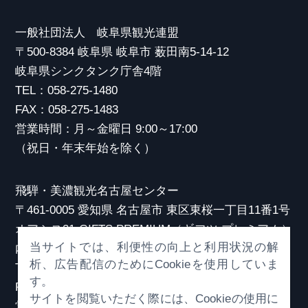
一般社団法人 岐阜県観光連盟
〒500-8384 岐阜県 岐阜市 薮田南5-14-12
岐阜県シンクタンク庁舎4階
TEL：058-275-1480
FAX：058-275-1483
営業時間：月～金曜日 9:00～17:00
（祝日・年末年始を除く）
飛騨・美濃観光名古屋センター
〒461-0005 愛知県 名古屋市 東区東桜一丁目11番1号
オアシス21 GIFTS PREMIUM（ギフツ プレミアム）
当サイトでは、利便性の向上と利用状況の解
内
析、広告配信のためにCookieを使用していま
TEL：052-253-6185
す。
FAX：052-253-6186
サイトを閲覧いただく際には、Cookieの使用に
営業時間：10:00～21:00