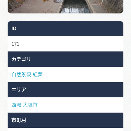
旅の予約
アクセス
ID
インフォメーション
171
ぎふ旅レポーター記事
カテゴリ
早わかり岐阜
自然景観
紅葉
買い物・お土産
エリア
体験予約サイト「ＶＩＳＩＴ岐阜県」
西濃
大垣市
岐阜県アウトドア観光キャンペーン
市町村