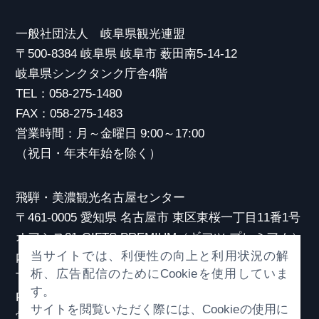
一般社団法人 岐阜県観光連盟
〒500-8384 岐阜県 岐阜市 薮田南5-14-12
岐阜県シンクタンク庁舎4階
TEL：058-275-1480
FAX：058-275-1483
営業時間：月～金曜日 9:00～17:00
（祝日・年末年始を除く）
飛騨・美濃観光名古屋センター
〒461-0005 愛知県 名古屋市 東区東桜一丁目11番1号
オアシス21 GIFTS PREMIUM（ギフツ プレミアム）
当サイトでは、利便性の向上と利用状況の解
内
析、広告配信のためにCookieを使用していま
TEL：052-253-6185
す。
FAX：052-253-6186
サイトを閲覧いただく際には、Cookieの使用に
営業時間：10:00～21:00