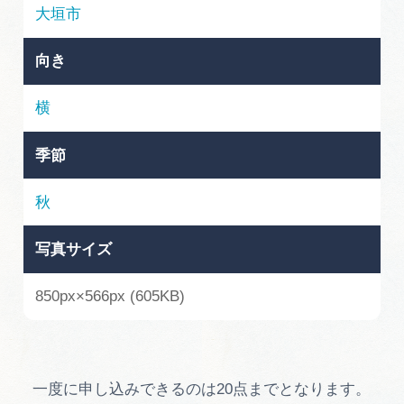
岐阜県まるごと観光エリアガイド
大垣市
岐阜県観光データベース
向き
横
旅行会社・観光事業者の皆様へ
季節
フォトライブラリー
秋
写真サイズ
動画ライブラリー
850px×566px (605KB)
お問い合わせ
運営組織
一度に申し込みできるのは20点までとなります。