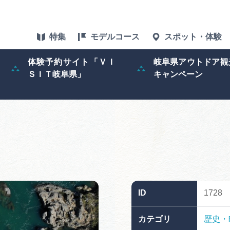
特集
モデルコース
スポット・体験
体験予約サイト「ＶＩ
岐阜県アウトドア観
ＳＩＴ岐阜県」
キャンペーン
特集
スポット・体験
グルメ
アクセス
ID
1728
ぎふ旅レポータ
カテゴリ
歴史・