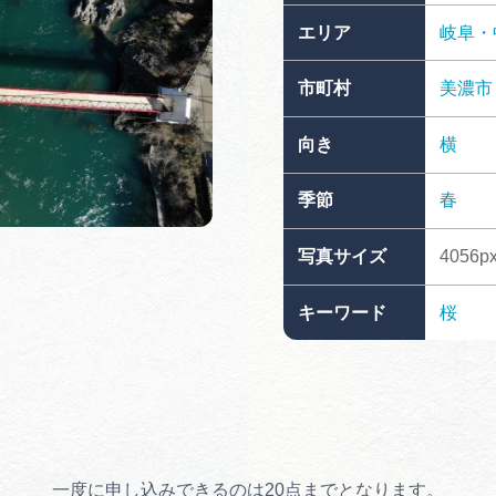
買い物・お土産
エリア
岐阜・
市町村
美濃市
岐阜県アウトド
ペーン
向き
横
岐阜県観光デー
季節
春
写真サイズ
4056px
旅行会社・観光事
キーワード
桜
動画ライブ
運営組織
一度に申し込みできるのは20点までとなります。