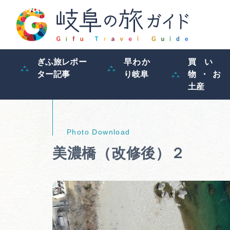
ぎふ旅レポー
早わか
買い
ター記事
り岐阜
物・お
土産
美濃橋（改修後）２