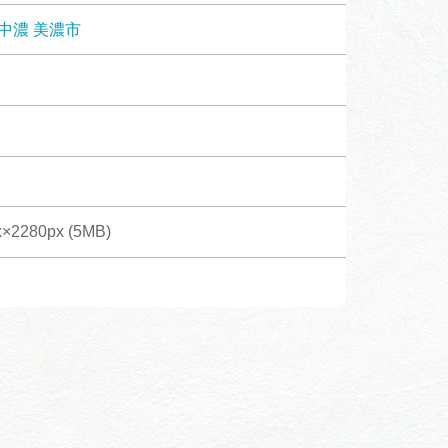
体験予約サイト「ＶＩＳＩＴ
中濃
美濃市
岐阜県」
ア観光キャン
岐阜県まるごと観光エリアガ
イド
タベース
×2280px (5MB)
業者の皆様へ
フォトライブラリー
ラリー
お問い合わせ
広告掲載
サイトポリシー