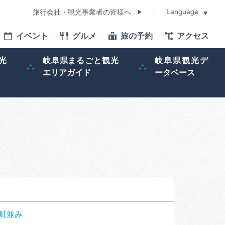
Language
旅行会社・観光事業者の皆様へ
イベント
グルメ
旅の予約
アクセス
Language
光
岐阜県まるごと観光
岐阜県観光デ
エリアガイド
ータベース
モデルコース
イベント
旅の予約
ー記事
早わかり岐阜
町並み