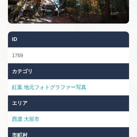
旅の予約
アクセス
ID
インフォメーション
1769
ぎふ旅レポーター記事
カテゴリ
早わかり岐阜
紅葉
地元フォトグラファー写真
買い物・お土産
エリア
体験予約サイト「ＶＩＳＩＴ岐阜県」
西濃
大垣市
岐阜県アウトドア観光キャンペーン
市町村