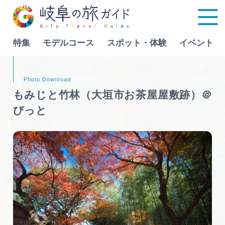
特集
モデルコース
スポット・体験
イベント
Language
もみじと竹林（大垣市お茶屋屋敷跡）＠
びっと
特集
モデルコース
行きたいリストを見る
スポット・体験
イベント
グルメ