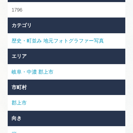
岐阜県まるごと観光エリアガイド
1796
岐阜県観光データベース
カテゴリ
歴史・町並み
地元フォトグラファー写真
旅行会社・観光事業者の皆様へ
エリア
フォトライブラリー
岐阜・中濃
郡上市
動画ライブラリー
市町村
郡上市
お問い合わせ
向き
運営組織