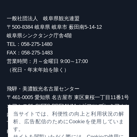
一般社団法人 岐阜県観光連盟
〒500-8384 岐阜県 岐阜市 薮田南5-14-12
岐阜県シンクタンク庁舎4階
TEL：058-275-1480
FAX：058-275-1483
営業時間：月～金曜日 9:00～17:00
（祝日・年末年始を除く）
飛騨・美濃観光名古屋センター
〒461-0005 愛知県 名古屋市 東区東桜一丁目11番1号
オアシス21 GIFTS PREMIUM（ギフツ プレミアム）
当サイトでは、利便性の向上と利用状況の解
内
析、広告配信のためにCookieを使用していま
TEL：052-253-6185
す。
FAX：052-253-6186
サイトを閲覧いただく際には、Cookieの使用に