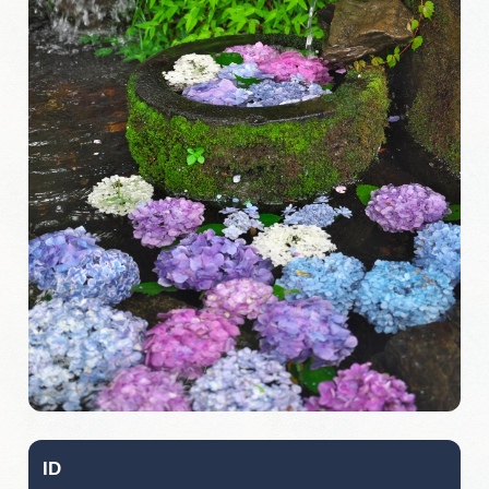
旅の予約
アクセス
インフォメーション
ぎふ旅レポーター記事
早わかり岐阜
買い物・お土産
体験予約サイト「ＶＩＳＩＴ岐阜県」
岐阜県アウトドア観光キャンペーン
ID