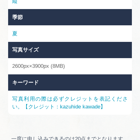
縦
広告掲載
サイトポリシー
季節
夏
写真サイズ
2600px×3900px (8MB)
キーワード
写真利用の際は必ずクレジットを表記くださ
い。【クレジット：kazuhide kawade】
一度に申し込みできるのは20点までとなります。