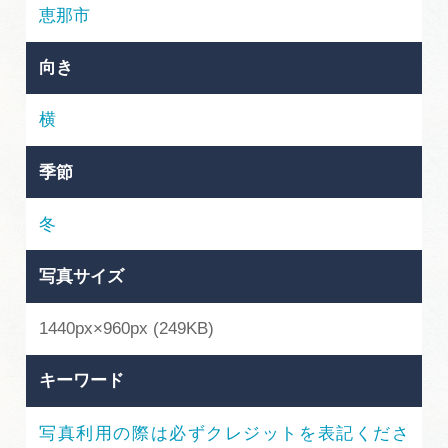
岐阜県まるごと観光エリアガイド
恵那市
岐阜県観光データベース
向き
横
旅行会社・観光事業者の皆様へ
季節
フォトライブラリー
冬
写真サイズ
動画ライブラリー
1440px×960px (249KB)
お問い合わせ
キーワード
運営組織
写真利用の際は必ずクレジットを表記くださ