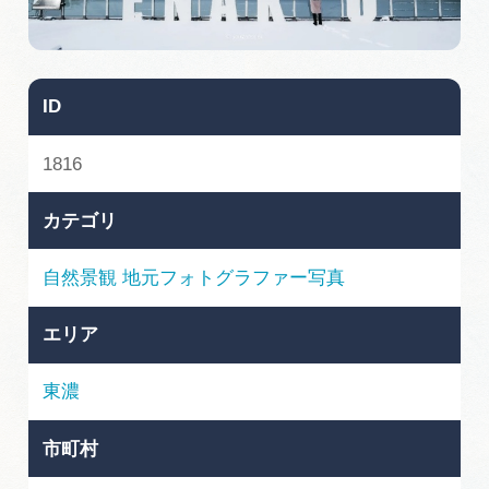
旅の予約
アクセス
ID
インフォメーション
1816
ぎふ旅レポーター記事
カテゴリ
早わかり岐阜
自然景観
地元フォトグラファー写真
買い物・お土産
エリア
体験予約サイト「ＶＩＳＩＴ岐阜県」
東濃
岐阜県アウトドア観光キャンペーン
市町村