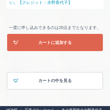
い。【クレジット：水野香代子】
広告掲載
サイトポリシー
一度に申し込みできるのは20点までとなります。
カートに追加する
カートの中を見る
HOME
写真ダウンロード
冬の恵那峡＠水野香代子