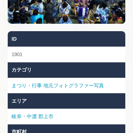
旅の予約
アクセス
ID
インフォメーション
1901
ぎふ旅レポーター記事
カテゴリ
早わかり岐阜
まつり・行事
地元フォトグラファー写真
買い物・お土産
エリア
体験予約サイト「ＶＩＳＩＴ岐阜県」
岐阜・中濃
郡上市
岐阜県アウトドア観光キャンペーン
市町村