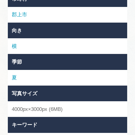
岐阜県まるごと観光エリアガイド
郡上市
岐阜県観光データベース
向き
旅行会社・観光事業者の皆様へ
横
季節
フォトライブラリー
夏
動画ライブラリー
写真サイズ
お問い合わせ
4000px×3000px (6MB)
キーワード
運営組織